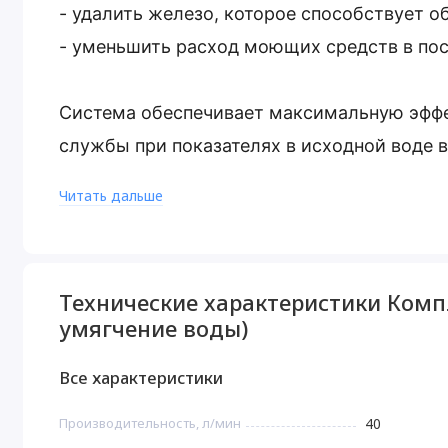
- удалить железо, которое способствует о
- уменьшить расход моющих средств в п
Система обеспечивает максимальную эффе
службы при показателях в исходной воде в
- жесткости до 14 мг-экв/л;
Читать дальше
- железо до 8 мг/л (двухвалентного раство
- перманганатной окисляемости до 6 мгО/
Технические характеристики Компл
Комплект коттеджной системы Barrier Ace 
умягчение воды)
воды) фильтрует механические примеси н
Все характеристики
оборудование от повреждения и преждевре
посторонние запахи, улучшает вкус и запа
Производительность, л/мин
40
стадии финишной очистки.