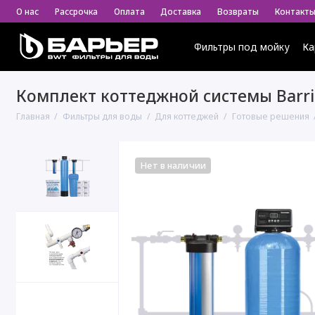
О нас
Рассрочка
Оплата
Доставка
Возвраты
Контакт
Фильтры под мойку
Ка
Комплект коттеджной системы Barrie
Главная
Фильтры для воды
Для коттеджей
Готовые решения
Нет в наличии