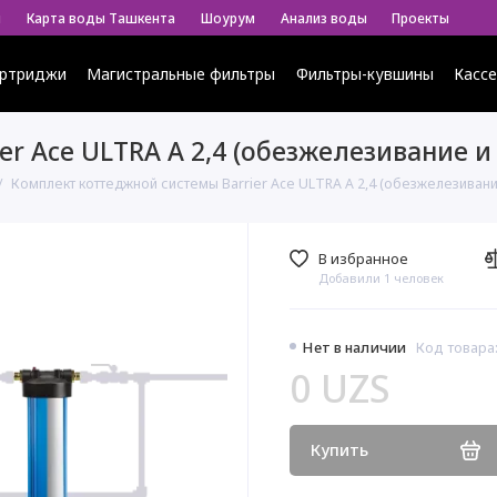
ы
Карта воды Ташкента
Шоурум
Анализ воды
Проекты
ртриджи
Магистральные фильтры
Фильтры-кувшины
Касс
r Ace ULTRA А 2,4 (обезжелезивание и
Комплект коттеджной системы Barrier Ace ULTRA А 2,4 (обезжелезивани
В избранное
Добавили 1 человек
Нет в наличии
Код товара:
0 UZS
Купить