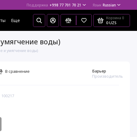
Поддержка
+998 77 701 70 21
Язык
Russian
Корзина
0
еты
Еще
0 UZS
 умягчение воды)
е и умягчение воды)
Барьер
В сравнение
Производитель
 100217