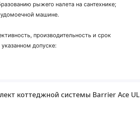
бразованию рыжего налета на сантехнике;
осудомоечной машине.
ктивность, производительность и срок
 указанном допуске:
ренного железа и нерастворенного);
л.
ект коттеджной системы Barrier Ace UL
Ultra А 2,4 (обезжелезивание и умягчение
а стадии предфильтрации (защищая
менного выхода из строя),
х воды (органолептические свойства) на