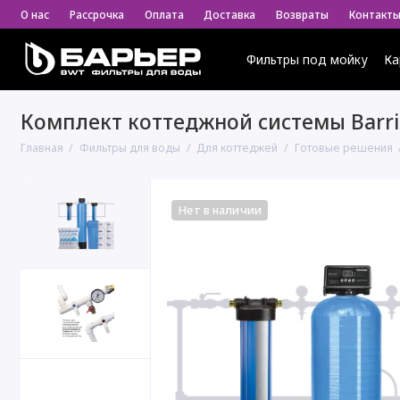
О нас
Рассрочка
Оплата
Доставка
Возвраты
Контакт
Фильтры под мойку
Ка
Комплект коттеджной системы Barrie
Главная
Фильтры для воды
Для коттеджей
Готовые решения
Нет в наличии