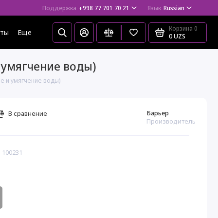
Поддержка
+998 77 701 70 21
Язык
Russian
Корзина
0
еты
Еще
0 UZS
 умягчение воды)
е и умягчение воды)
Барьер
В сравнение
Производитель
 100231