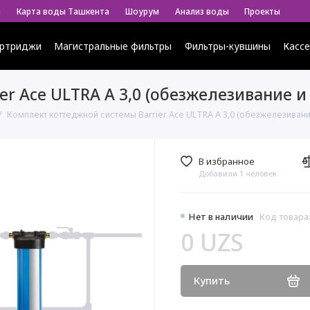
ы
Карта воды Ташкента
Шоурум
Анализ воды
Проекты
ртриджи
Магистральные фильтры
Фильтры-кувшины
Касс
r Ace ULTRA А 3,0 (обезжелезивание и
Комплект коттеджной системы Barrier Ace ULTRA А 3,0 (обезжелезивани
В избранное
Добавили 1 человек
Нет в наличии
Код товара:
0 UZS
Купить