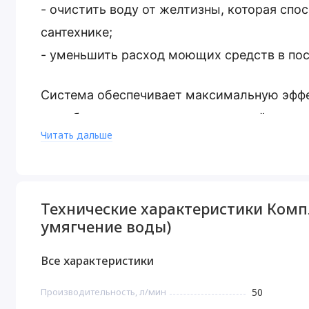
- очистить воду от желтизны, которая спо
сантехнике;
- уменьшить расход моющих средств в по
Система обеспечивает максимальную эффе
службы при показателях в исходной воде в
Читать дальше
- жесткости до 15 мг-экв/л;
- железо до 10 мг/л (двухвалентного раств
-перманганатная окисляемость до 8 мгО/л.
Технические характеристики Компл
умягчение воды)
Комплект коттеджной системы Barrier Ace 
на стадии предфильтрации (защищая обор
Все характеристики
преждевременного выхода из строя),
Производительность, л/мин
50
посторонние запахи, улучшает вкус и запа