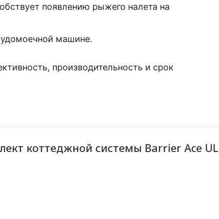
собствует появлению рыжего налета на
судомоечной машине.
ктивность, производительность и срок
 указанном допуске:
оренного железа и нерастворенного);
ект коттеджной системы Barrier Ace UL
Ultra А 3,0 фильтрует механические примеси
удование от повреждения и
х воды (органолептические свойства) на