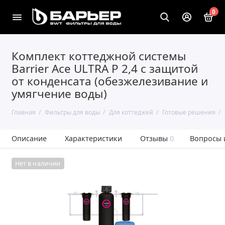
0
Комплект коттеджной системы
Barrier Ace ULTRA P 2,4 с защитой
от конденсата (обезжелезивание и
умягчение воды)
Главная
Фильтры для воды
Для коттеджей
Готовые решения
Описание
Характеристики
Отзывы
0
Вопросы 
Нет в наличии