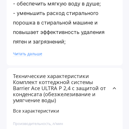
- обеспечить мягкую воду в душе;
- уменьшить расход стирального
порошка в стиральной машине и
повышает эффективность удаления
пятен и загрязнений;
- уменьшить расход моющих средств в
Читать дальше
посудомоечной машине;
- удалить железо, которое образует
Технические характеристики
рыжий налет на сантехнике.
Комплект коттеджной системы
Barrier Ace ULTRA P 2,4 с защитой от
конденсата (обезжелезивание и
Система обеспечивает максимальную
умягчение воды)
эффективность, производительность и
Все характеристики
срок службы при показателях в
Производительность, л/мин
исходной воде в указанном допуске: