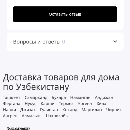
посторонние запахи, улучшает вкус и
Оставить отзыв
запах воды (органолептические
свойства) на стадии финишной
очистки.
Вопросы и ответы
0
Фильтрующий материал БАРЬЕР
УЛЬТРАМИКС Р предназначен для
удаления из воды избыточной
Доставка товаров для дома
жесткости снижения содержания
по Узбекистану
аммония*, марганца*, органических
Ташкент
Самарканд
Бухара
Наманган
Андижан
соединений (перманганатная
Фергана
Нукус
Карши
Термез
Ургенч
Хива
Навои
Джизак
Гулистан
Коканд
Маргилан
Чирчик
окисляемость /ПО)*. Финишная очистка
Ангрен
Алмалык
Шахрисабз
фильтром БигБлю избавляет от
неприятного запаха и привкуса воду,