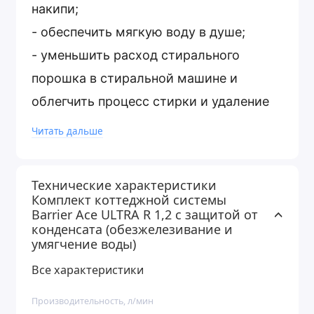
накипи;
- обеспечить мягкую воду в душе;
- уменьшить расход стирального
порошка в стиральной машине и
облегчить процесс стирки и удаление
пятен;
Читать дальше
- уменьшить расход моющих средств в
посудомоечной машине;
Технические характеристики
- удалить железо, которое
Комплект коттеджной системы
Barrier Ace ULTRA R 1,2 с защитой от
способствует образованию рыжего
конденсата (обезжелезивание и
налета на сантехнике;
умягчение воды)
- уменьшить расход моющих средств в
Все характеристики
посудомоечной машине;
Производительность, л/мин
- очистить воду от желтизны, которая