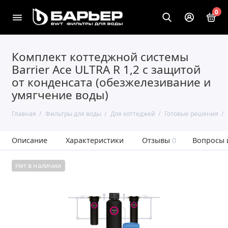
0
Комплект коттеджной системы
Barrier Ace ULTRA R 1,2 с защитой
от конденсата (обезжелезивание и
умягчение воды)
Главная
Фильтры для воды
Для коттеджей
Готовые решения
Описание
Характеристики
Отзывы
0
Вопросы 
Нет в наличии