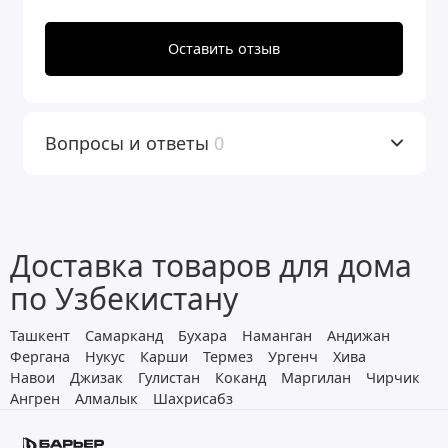
Комплект коттеджной системы Barrier
Оставить отзыв
Ace Ultra R 1,2 с защитой от конденсата
фильтрует механические примеси на
стадии предфильтрации (защищая
Вопросы и ответы
0
оборудование от повреждения и
преждевременного выхода из строя),
посторонние запахи, улучшает вкус и
Доставка товаров для дома
запах воды (органолептические
по Узбекистану
свойства) на стадии финишной
Ташкент
Самарканд
Бухара
Наманган
Андижан
очистки.
Фергана
Нукус
Карши
Термез
Ургенч
Хива
Навои
Джизак
Гулистан
Коканд
Маргилан
Чирчик
Фильтрующий материал БАРЬЕР
Ангрен
Алмалык
Шахрисабз
УЛЬТРАМИКС R предназначен для