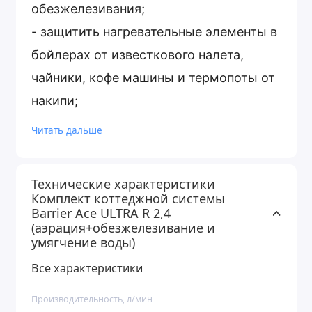
обезжелезивания;
- защитить нагревательные элементы в
бойлерах от известкового налета,
чайники, кофе машины и термопоты от
накипи;
- обеспечить мягкую воду в душе;
Читать дальше
- уменьшить расход стирального
порошка в стиральной машине и
Технические характеристики
облегчить процесс стирки, повысить
Комплект коттеджной системы
Barrier Ace ULTRA R 2,4
эффективность удаления пятен;
(аэрация+обезжелезивание и
- уменьшить расход моющих средств в
умягчение воды)
посудомоечной машине.
Все характеристики
Производительность, л/мин
Система обеспечивает максимальную