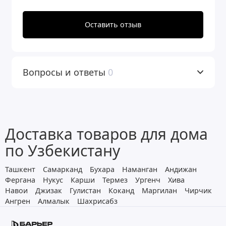
(аэрация+обезжелезивание и
Оставить отзыв
умягчение воды) фильтрует
механические примеси на стадии
предфильтрации (защищая
Вопросы и ответы
0
оборудование от повреждения и
преждевременного выхода из строя),
удаляет посторонние запахи, улучшает
Доставка товаров для дома
вкус и запах воды (органолептические
по Узбекистану
свойства) на стадии финишной
очистки.
Ташкент
Самарканд
Бухара
Наманган
Андижан
Фергана
Нукус
Карши
Термез
Ургенч
Хива
Навои
Джизак
Гулистан
Коканд
Маргилан
Чирчик
Фильтрующий материал БАРЬЕР
Ангрен
Алмалык
Шахрисабз
УЛЬТРАМИКС R предназначен для