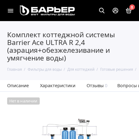
0
Комплект коттеджной системы
Barrier Ace ULTRA R 2,4
(аэрация+обезжелезивание и
умягчение воды)
Главная
Фильтры для воды
Для коттеджей
Готовые решения
Описание
Характеристики
Отзывы
0
Вопросы 
Нет в наличии