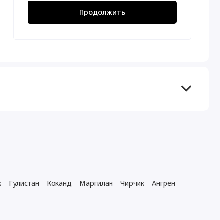
Продолжить
к
Гулистан
Коканд
Маргилан
Чирчик
Ангрен