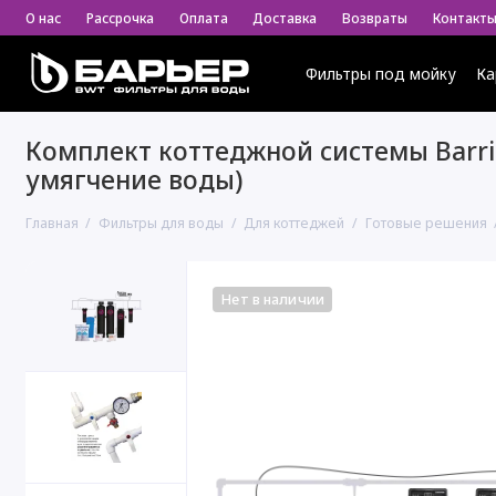
О нас
Рассрочка
Оплата
Доставка
Возвраты
Контакт
Фильтры под мойку
Ка
Комплект коттеджной системы Barrie
умягчение воды)
Главная
Фильтры для воды
Для коттеджей
Готовые решения
Нет в наличии