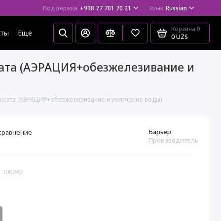
Поддержка
+998 77 701 70 21
Язык
Russian
Корзина
0
еты
Еще
0 UZS
нсата (АЭРАЦИЯ+обезжелезивание и
нденсата (АЭРАЦИЯ+обезжелезивание и умягчение воды)
Барьер
сравнение
Производитель
 100242