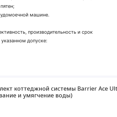
пятен;
осудомоечной машине.
ктивность, производительность и срок
 указанном допуске:
оренного железа и нерастворенного);
.
кт коттеджной системы Barrier Ace Ultr
ltra R 1,8 с защитой от конденсата
вание и умягчение воды)
оды) фильтрует механические примеси на
вание от повреждения и преждевременного