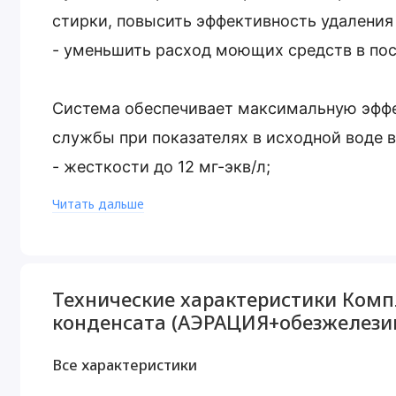
стирки, повысить эффективность удаления 
- уменьшить расход моющих средств в п
Система обеспечивает максимальную эффе
службы при показателях в исходной воде в
- жесткости до 12 мг-экв/л;
- железо до 15 мг/л (двухвалентного раств
Читать дальше
- сероводрод (гидросульфиды) до 3 мг/л;
- перманганатная окисляемость до 3 мгО/л
Технические характеристики Компле
Комплект коттеджной системы Barrier Ace U
конденсата (АЭРАЦИЯ+обезжелези
(аэрация+обезжелезивание и умягчение в
Все характеристики
стадии предфильтрации (защищая оборудо
выхода из строя),