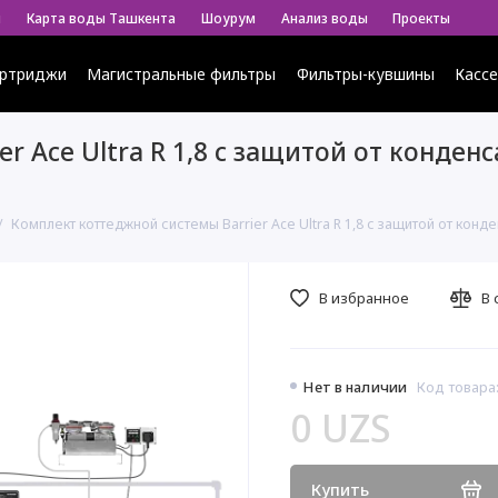
ы
Карта воды Ташкента
Шоурум
Анализ воды
Проекты
ртриджи
Магистральные фильтры
Фильтры-кувшины
Касс
r Ace Ultra R 1,8 с защитой от конде
Комплект коттеджной системы Barrier Ace Ultra R 1,8 с защитой от ко
В избранное
В 
Нет в наличии
Код товара:
0 UZS
Купить