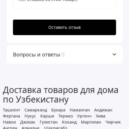
Ace Ultra R 3,0 с защитой от конденсата
(аэрация+обезжелезивание и
умягчение воды) фильтрует
Оставить отзыв
механические примеси на стадии
предфильтрации (защищая
Вопросы и ответы
0
оборудование от повреждения и
преждевременного выхода из строя),
удаляет посторонние запахи, улучшает
вкус и запах воды (органолептические
Доставка товаров для дома
свойства) на стадии финишной
по Узбекистану
очистки.
Ташкент
Самарканд
Бухара
Наманган
Андижан
Фергана
Нукус
Карши
Термез
Ургенч
Хива
Фильтрующий материал БАРЬЕР
Навои
Джизак
Гулистан
Коканд
Маргилан
Чирчик
Ангрен
УЛЬТРАМИКС R предназначен для
Алмалык
Шахрисабз