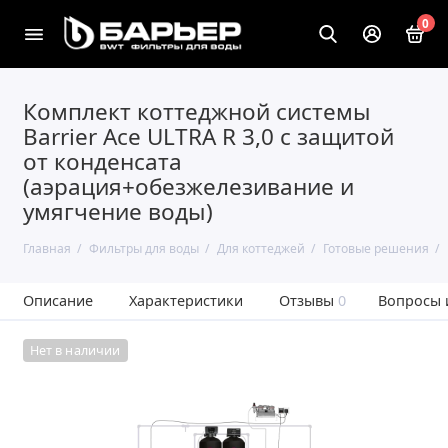
0
Комплект коттеджной системы
Barrier Ace ULTRA R 3,0 с защитой
от конденсата
(аэрация+обезжелезивание и
умягчение воды)
Главная
Фильтры для воды
Для коттеджей
Готовые решения
Описание
Характеристики
Отзывы
0
Вопросы 
Нет в наличии