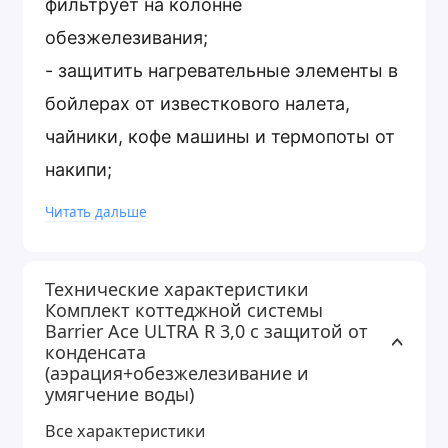
фильтрует на колонне
обезжелезивания;
- защитить нагревательные элементы в
бойлерах от известкового налета,
чайники, кофе машины и термопоты от
накипи;
- обеспечить мягкую воду в душе;
Читать дальше
- уменьшить расход стирального
порошка в стиральной машине и
Технические характеристики
облегчить процесс стирки, повысить
Комплект коттеджной системы
Barrier Ace ULTRA R 3,0 с защитой от
эффективность удаления пятен;
конденсата
- уменьшить расход моющих средств в
(аэрация+обезжелезивание и
умягчение воды)
посудомоечной машине.
Все характеристики