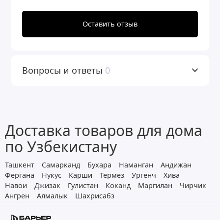
Комплект коттеджной системы Barrier
Ace Ultra R 2,4 фильтрует
Оставить отзыв
механические примеси на стадии
предфильтрации (защищая
оборудование от повреждения и
Вопросы и ответы
0
преждевременного выхода из строя),
посторонние запахи, улучшает вкус и
запах воды (органолептические
Доставка товаров для дома
свойства) на стадии финишной
по Узбекистану
очистки.
Ташкент
Самарканд
Бухара
Наманган
Андижан
Фергана
Нукус
Карши
Термез
Ургенч
Хива
Фильтрующий материал БАРЬЕР
Навои
Джизак
Гулистан
Коканд
Маргилан
Чирчик
УЛЬТРАМИКС R предназначен для
Ангрен
Алмалык
Шахрисабз
удаления из воды избыточной