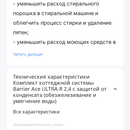
- уменьшить расход стирального
порошка в стиральной машине и
облегчить процесс стирки и удаление
пятен;
- уменьшить расход моющих средств в
посудомоечной машине;
Читать дальше
- удалить железо, которое
способствует образованию рыжего
Технические характеристики
налета на сантехнике;
Комплект коттеджной системы
Barrier Ace ULTRA R 2,4 с защитой от
- уменьшить расход моющих средств в
конденсата (обезжелезивание и
посудомоечной машине;
умягчение воды)
- очистить воду от желтизны, которая
Все характеристики
способствует появлению рыжего
Производительность, л/мин
налета на сантехнике.