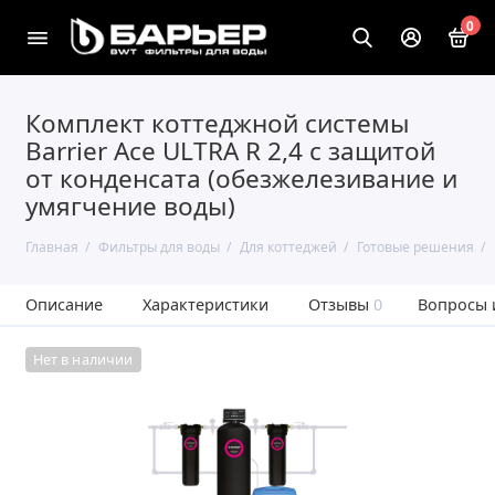
0
Комплект коттеджной системы
Barrier Ace ULTRA R 2,4 с защитой
от конденсата (обезжелезивание и
умягчение воды)
Главная
Фильтры для воды
Для коттеджей
Готовые решения
Описание
Характеристики
Отзывы
0
Вопросы 
Нет в наличии