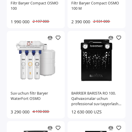
Filtr Baryer Compact OSMO
Filtr Baryer Compact OSMO
100
100 М
1 990 000
2 390 000
2 197 000
2 931 000
Suv uchun filtr Baryer
BARRIER BARISTA RO 100.
WaterFort OSMO
Qahvaxonalar uchun
professional suv tayyorlash
tizimi
3 290 000
12 630 000 UZS
4 190 000