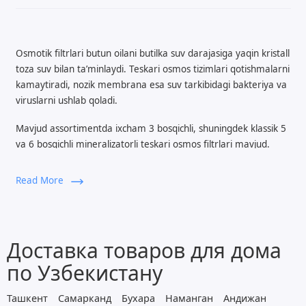
Osmotik filtrlari butun oilani butilka suv darajasiga yaqin kristall
toza suv bilan ta’minlaydi. Teskari osmos tizimlari qotishmalarni
kamaytiradi, nozik membrana esa suv tarkibidagi bakteriya va
viruslarni ushlab qoladi.
Mavjud assortimentda ixcham 3 bosqichli, shuningdek klassik 5
va 6 bosqichli mineralizatorli teskari osmos filtrlari mavjud.
Ostki rakovina uchun teskari
Read More
osmos filtrlari sotib olish va
O‘zbekiston bo‘ylab yetkazib
berish
Доставка товаров для дома
по Узбекистану
Suv sifati kundalik hayotdagi qulaylik va umumiy holatga
bevosita ta’sir qiladi. Shu sababli ko‘plab foydalanuvchilar filtr
Ташкент
Самарканд
Бухара
Наманган
Андижан
obratnogo osmos sotib olishni tanlaydi, ichimlik va ovqat