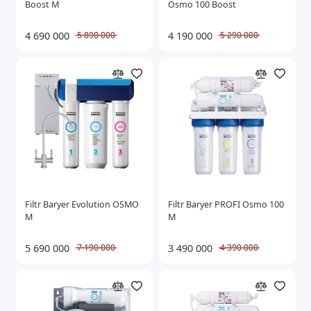
Boost M
Osmo 100 Boost
Show All
4 690 000
4 190 000
5 890 000
5 290 000
Filtr Baryer Evolution OSMO
Filtr Baryer PROFI Osmo 100
M
M
5 690 000
3 490 000
7 190 000
4 390 000