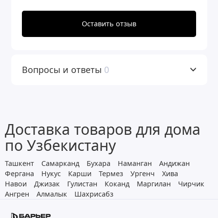
механические примеси на стадии
Оставить отзыв
предфильтрации (защищая
оборудование от повреждения и
преждевременного выхода из строя),
Вопросы и ответы
0
посторонние запахи, улучшает вкус и
запах воды (органолептические
свойства) на стадии финишной
Доставка товаров для дома
очистки.
по Узбекистану
Фильтрующий материал БАРЬЕР
Ташкент
Самарканд
Бухара
Наманган
Андижан
УЛЬТРАМИКС С предназначен для
Фергана
Нукус
Карши
Термез
Ургенч
Хива
Навои
Джизак
Гулистан
Коканд
Маргилан
Чирчик
удаления из воды избыточной
Ангрен
Алмалык
Шахрисабз
жесткости снижения содержания