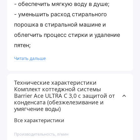
- обеспечить мягкую воду в душе;
- уменьшить расход стирального
порошка в стиральной машине и
облегчить процесс стирки и удаление
пятен;
- уменьшить расход моющих средств в
Читать дальше
посудомоечной машине;
- очистить воду от желтизны, которая
Технические характеристики
способствует появлению рыжего
Комплект коттеджной системы
Barrier Ace ULTRA C 3,0 с защитой от
налета на сантехнике;
конденсата (обезжелезивание и
- уменьшить расход моющих средств в
умягчение воды)
посудомоечной машине.
Все характеристики
Производительность, л/мин
Система обеспечивает максимальную