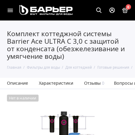
0
Комплект коттеджной системы
Barrier Ace ULTRA C 3,0 с защитой
от конденсата (обезжелезивание и
умягчение воды)
Главная
Фильтры для воды
Для коттеджей
Готовые решения
Описание
Характеристики
Отзывы
0
Вопросы 
Нет в наличии