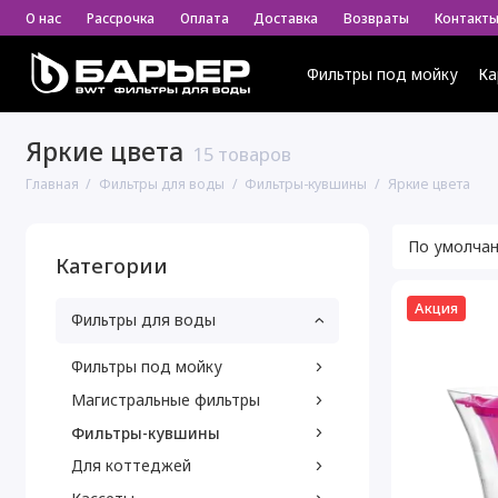
О нас
Рассрочка
Оплата
Доставка
Возвраты
Контакт
Фильтры под мойку
Ка
Яркие цвета
15 товаров
Главная
Фильтры для воды
Фильтры-кувшины
Яркие цвета
Категории
Акция
Фильтры для воды
Фильтры под мойку
Магистральные фильтры
Фильтры-кувшины
Для коттеджей