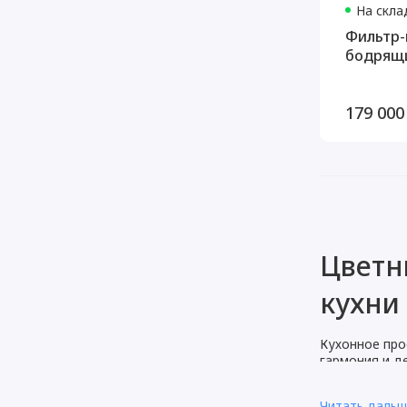
На скла
Фильтр-
бодрящи
179 000
Цветн
кухни
Кухонное про
гармония и д
ярких цветов
сочетаются п
Читать даль