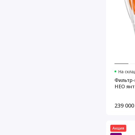
На скла
Фильтр-
НЕО янта
239 000
Акция