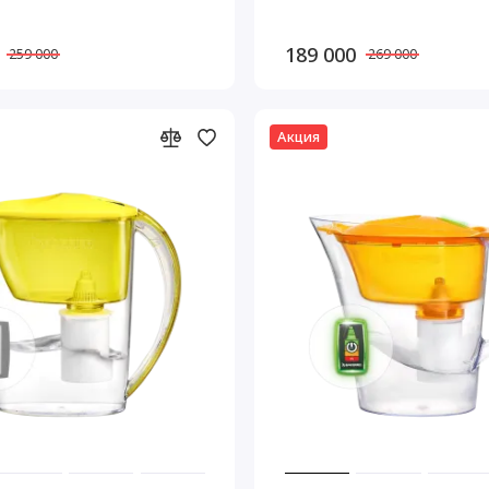
189 000
259 000
269 000
Акция