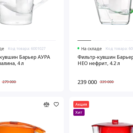
де
Код товара: 6001027
На складе
Код товара: 6
кувшин Барьер АУРА
Фильтр-кувшин Барье
алина, 4 л
НЕО нефрит, 4.2 л
239 000
279 000
339 000
Акция
Хит