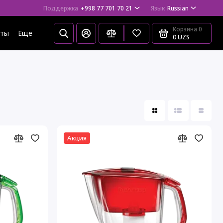
Поддержка
+998 77 701 70 21
Язык
Russian
Корзина
0
еты
Еще
0 UZS
Акция