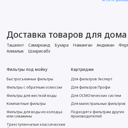
Компания BWT
современным 
минимализма 
Цветн
Доставка товаров для дома
совре
Ташкент
Самарканд
Бухара
Наманган
Андижан
Фер
Алмалык
Шахрисабз
Выбор бытовы
кувшин помог
кухни. Яркие
Фильтры под мойку
Картриджи
Фильтр-кувши
Быстросъемные фильтры
Для фильтров Эксперт
оформления. 
деталь на вид
Фильтры с обратным осмосом
Для фильтров Профи
Фильтры для жесткой воды
Для ОСМОтических систем
подбор
гармон
Компактные фильтры
Для магистральных фильтров
акцент
Фильтры для воды из колодца
Подходят к фильтрам других
соврем
или скважины
производителей
удобс
Трехступенчатые классические