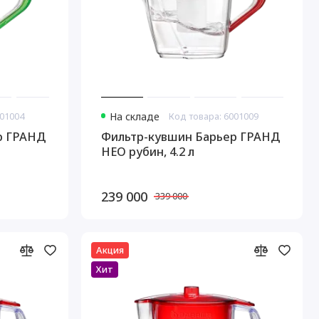
001004
На складе
Код товара: 6001009
р ГРАНД
Фильтр-кувшин Барьер ГРАНД
НЕО рубин, 4.2 л
239 000
339 000
Акция
Хит