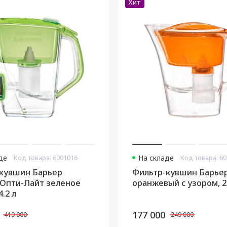
Хит
де
Код товара: 6001016
На складе
Код товара: 6
кувшин Барьер
Фильтр-кувшин Барье
Опти-Лайт зеленое
оранжевый с узором, 2.
4.2 л
177 000
419 000
249 000