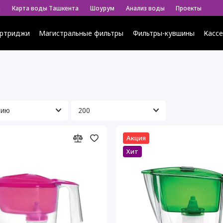
ы
Карта воды Ташкента
Шоурум
Анализ воды
Проекты
ртриджи
Магистральные фильтры
Фильтры-кувшины
Касс
Акция
Хит