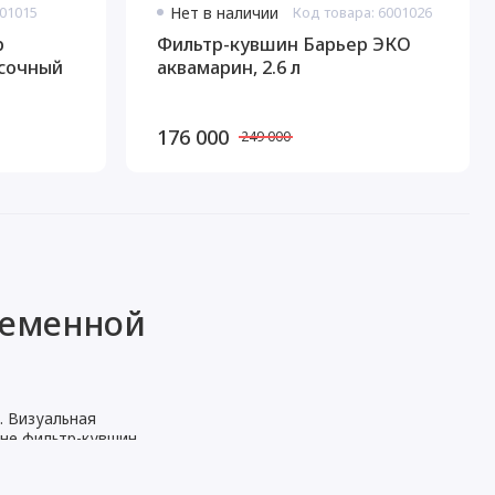
001015
Нет в наличии
Код товара: 6001026
р
Фильтр-кувшин Барьер ЭКО
сочный
аквамарин, 2.6 л
176 000
249 000
ременной
. Визуальная
оне фильтр-кувшин
я кухни, где