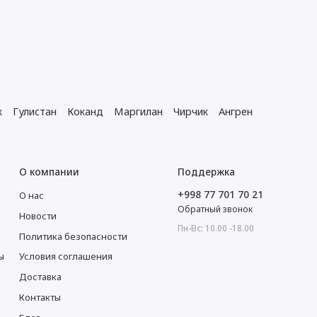
етается с
 стиль кухни, от
нт
к
Гулистан
Коканд
Маргилан
Чирчик
Ангрен
и. Цветной фильтр-
кцент в оформление
и.
О компании
Поддержка
ные стили
+998 77 701 70 21
О нас
ранств, где каждая
Обратный звонок
Новости
Пн-Вс: 10.00 -18.00
Политика безопасности
ы
Условия соглашения
Доставка
Контакты