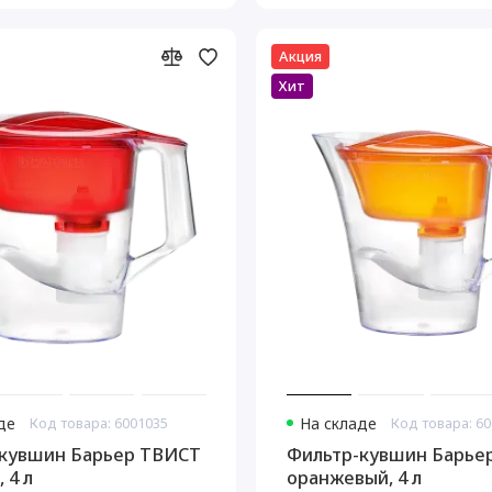
Акция
Хит
де
Код товара: 6001035
На складе
Код товара: 6
кувшин Барьер ТВИСТ
Фильтр-кувшин Барье
 4 л
оранжевый, 4 л