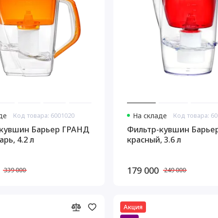
де
Код товара: 6001020
На складе
Код товара: 6
кувшин Барьер ГРАНД
Фильтр-кувшин Барье
рь, 4.2 л
красный, 3.6 л
179 000
339 000
249 000
Акция