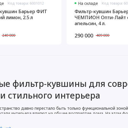
де
Код товара: 6001012
На складе
Код товара: 6
кувшин Барьер ФИТ
Фильтр-кувшин Барье
й лимон, 2.5 л
ЧЕМПИОН Опти-Лайт 
апельсин, 4 л.
290 000
249 000
409 000
ые фильтр-кувшины для сов
 и стильного интерьера
странство давно перестало быть только функциональной зоной
етали интерьера влияют на общее восприятие дома. На этом ф
 становится не просто бытовым предметом, а частью оформлени
рактичность и эстетика.
ше