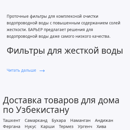
Проточные фильтры для комплексной очистки
водопроводной воды с повышенным содержанием солей
жесткости. БАРЬЕР предлагает решения для
водопроводной воды даже самого низкого качества.
Фильтры для жесткой воды
под мойку купить в
Узбекистане
Читать дальше
Жесткая вода становится причиной бытовых неудобств и
влияет на состояние техники, посуды и сантехники.
Повышенное содержание солей приводит к образованию
Доставка товаров для дома
накипи, ухудшает вкус воды и усложняет ежедневное
по Узбекистану
использование. Фильтр для жесткой воды под мойку
помогает решить эту задачу на уровне всей кухни,
Ташкент
Самарканд
Бухара
Наманган
Андижан
обеспечивая стабильное качество воды.
Фергана
Нукус
Карши
Термез
Ургенч
Хива