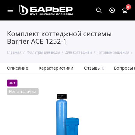
0
Комплект коттеджной системы
Barrier ACE 1252-1
Главная
Фильтры для воды
Для коттеджей
Готовые решения
Описание
Характеристики
Отзывы
0
Вопросы 
Хит
Нет в наличии