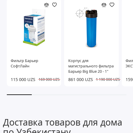
Фильтр Барьер
Корпус для
Фил
СофтЛайн
магистрального фильтра
ЭКС
Барьер Big Blue 20 - 1"
115 000 UZS
861 000 UZS
159
169 000 UZS
1 190 000 UZS
Доставка товаров для дома
по Узбекистану