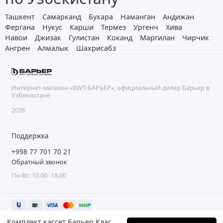
Ташкент
Самарканд
Бухара
Наманган
Андижан
Фергана
Нукус
Карши
Термез
Ургенч
Хива
Навои
Джизак
Гулистан
Коканд
Маргилан
Чирчик
Ангрен
Алмалык
Шахрисабз
Интернет-магазин «BWT-БАРЬЕР», официальный дилер Барьер в
Узбекистане
2026
Поддержка
+998 77 701 70 21
Обратный звонок
Пн-Вс: 10.00 -18.00
Комплект кассет Барьер Классик для жесткой воды (упак. 4 шт.)