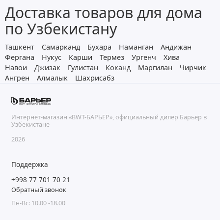
Доставка товаров для дома
по Узбекистану
Ташкент
Самарканд
Бухара
Наманган
Андижан
Фергана
Нукус
Карши
Термез
Ургенч
Хива
Навои
Джизак
Гулистан
Коканд
Маргилан
Чирчик
Ангрен
Алмалык
Шахрисабз
Интернет-магазин «BWT-БАРЬЕР», официальный дилер Барьер в
Узбекистане
2026
Поддержка
+998 77 701 70 21
Обратный звонок
Пн-Вс: 10.00 -18.00