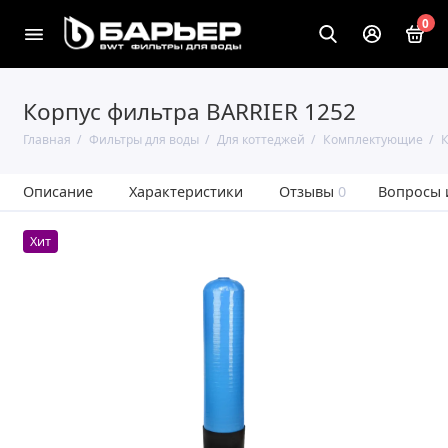
0
Корпус фильтра BARRIER 1252
Главная
Фильтры для воды
Для коттеджей
Комплектующие
К
Описание
Характеристики
Отзывы
0
Вопросы 
Хит