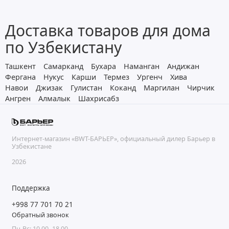
Доставка товаров для дома
по Узбекистану
Ташкент
Самарканд
Бухара
Наманган
Андижан
Фергана
Нукус
Карши
Термез
Ургенч
Хива
Навои
Джизак
Гулистан
Коканд
Маргилан
Чирчик
Ангрен
Алмалык
Шахрисабз
Интернет-магазин «BWT-БАРЬЕР», официальный дилер Барьер в
Узбекистане
2026
Поддержка
+998 77 701 70 21
Обратный звонок
Пн-Вс: 10.00 -18.00