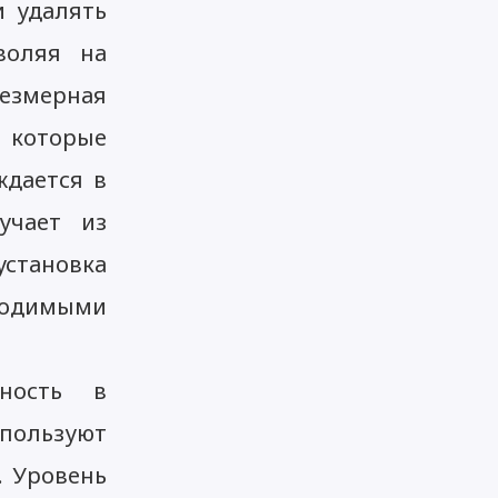
и удалять
воляя на
резмерная
, которые
ждается в
учает из
становка
ходимыми
бность в
пользуют
. Уровень