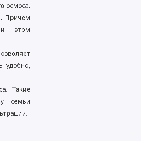
о осмоса.
й. Причем
ри этом
позволяет
ь удобно,
а. Такие
 у семьи
ьтрации.