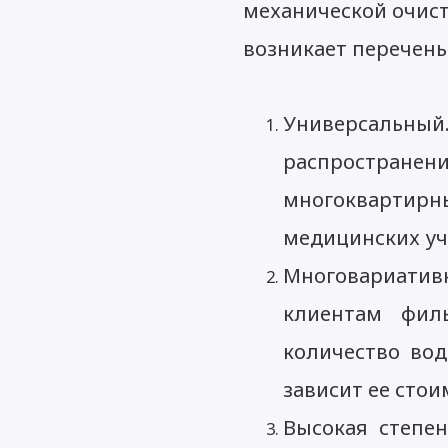
механической очист
возникает перечень
Универсальный
распростран
многоквартир
медицинских уч
Многовариатив
клиентам филь
количество вод
зависит ее стои
Высокая степен