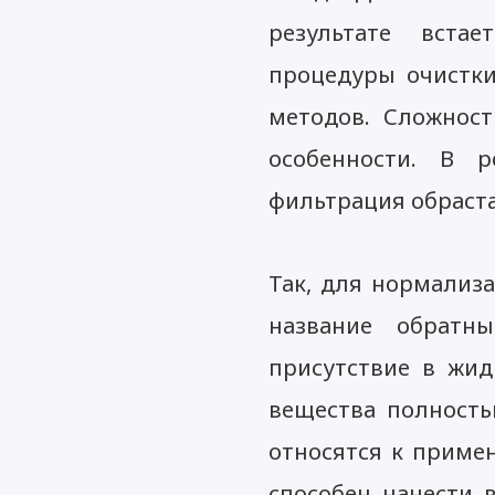
результате вста
процедуры очистк
методов. Сложност
особенности. В 
фильтрация обраст
Так, для нормализ
название обратн
присутствие в жид
вещества полность
относятся к примен
способен нанести 