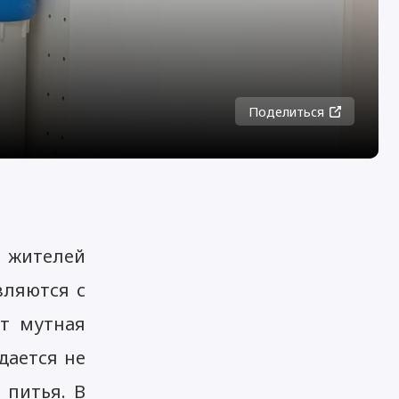
Поделиться
я жителей
вляются с
ет мутная
дается не
 питья. В