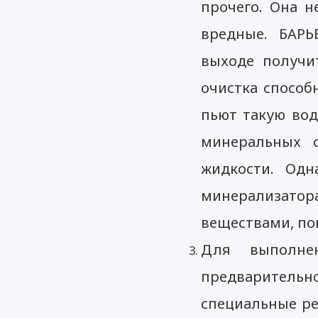
прочего. Она н
вредные. БАРЬ
выходе получит
очистка способ
пьют такую вод
минеральных с
жидкости. Одн
минерализатор
веществами, по
Для выполнен
предваритель
специальные ре