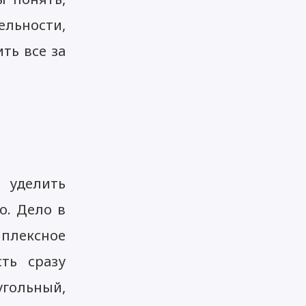
льности,
ть все за
 уделить
о. Дело в
мплексное
сть сразу
гольный,