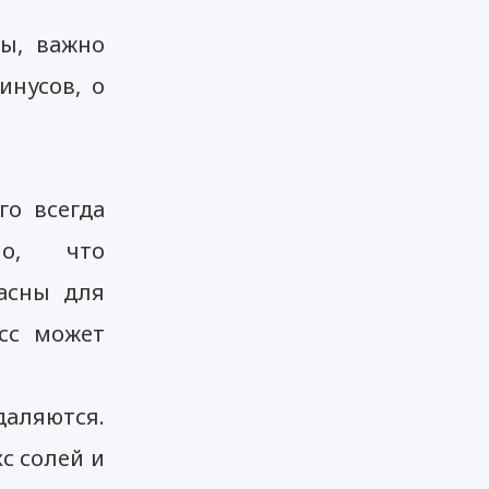
мы, важно
инусов, о
о всегда
но, что
асны для
сс может
аляются.
с солей и