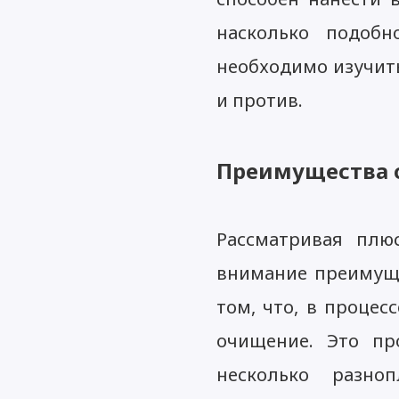
насколько подобно
необходимо изучить
и против.
Преимущества 
Рассматривая плю
внимание преимуще
том, что, в процес
очищение. Это про
несколько разно