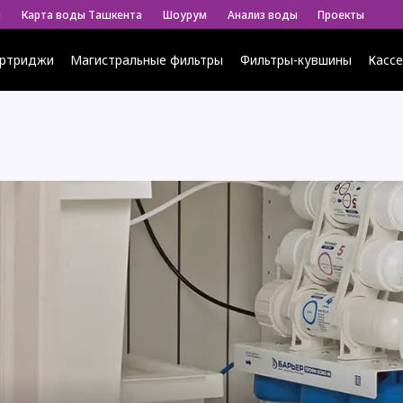
ы
Карта воды Ташкента
Шоурум
Анализ воды
Проекты
ртриджи
Магистральные фильтры
Фильтры-кувшины
Касс