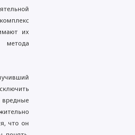
ятельной
комплекс
имают их
о метода
олучивший
сключить
е вредные
ожительно
я, что он
ы понять,