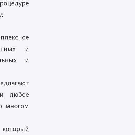
процедуре
:
плексное
стных и
ельных и
едлагают
ки любое
во многом
, который