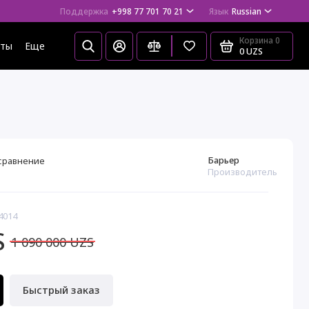
Поддержка
+998 77 701 70 21
Язык
Russian
Корзина
0
еты
Еще
0 UZS
Барьер
сравнение
Производитель
4014
S
1 090 000 UZS
Быстрый заказ