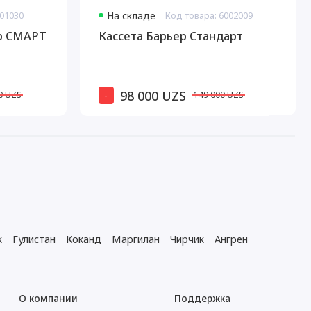
001030
На складе
Код товара: 6002009
р СМАРТ
Кассета Барьер Стандарт
98 000 UZS
-
0 UZS
149 000 UZS
к
Гулистан
Коканд
Маргилан
Чирчик
Ангрен
О компании
Поддержка