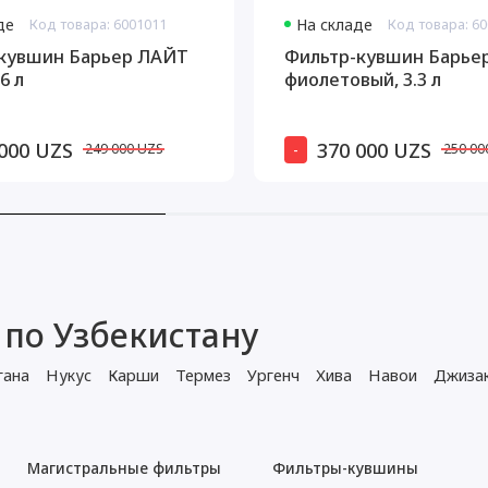
де
Код товара: 6001011
На складе
Код товара: 6
кувшин Барьер ЛАЙТ
Фильтр-кувшин Барье
6 л
фиолетовый, 3.3 л
000 UZS
370 000 UZS
-
249 000 UZS
250 00
 по Узбекистану
гана
Нукус
Карши
Термез
Ургенч
Хива
Навои
Джиза
Магистральные фильтры
Фильтры-кувшины