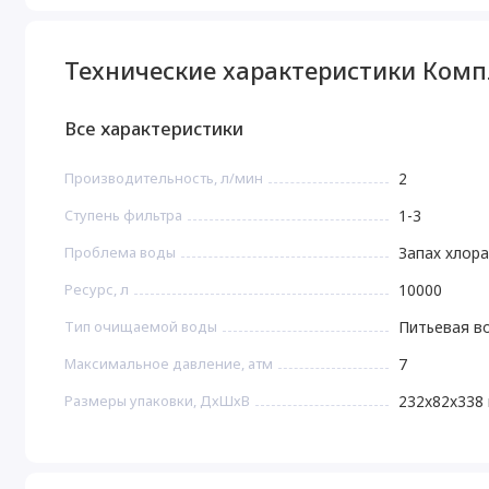
Технические характеристики Комп
Все характеристики
Производительность, л/мин
2
Ступень фильтра
1-3
Проблема воды
Запах хлора
Ресурс, л
10000
Тип очищаемой воды
Питьевая в
Максимальное давление, атм
7
Размеры упаковки, ДхШхВ
232x82x338