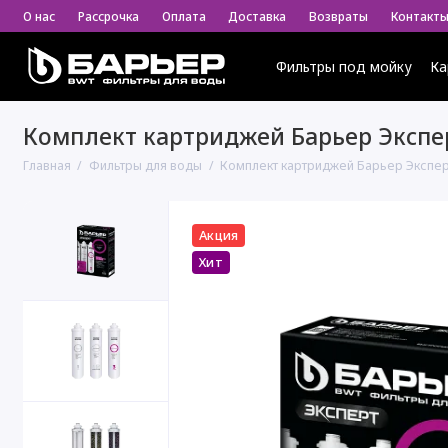
О нас
Рассрочка
Оплата
Доставка
Возвраты
Контакт
Фильтры под мойку
Ка
Комплект картриджей Барьер Экспе
Главная
Фильтры для воды
Комплект картриджей Барьер Экспер
Акция
Хит