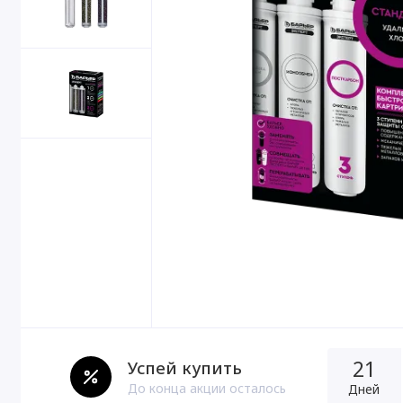
21
Успей купить
До конца акции осталось
Дней