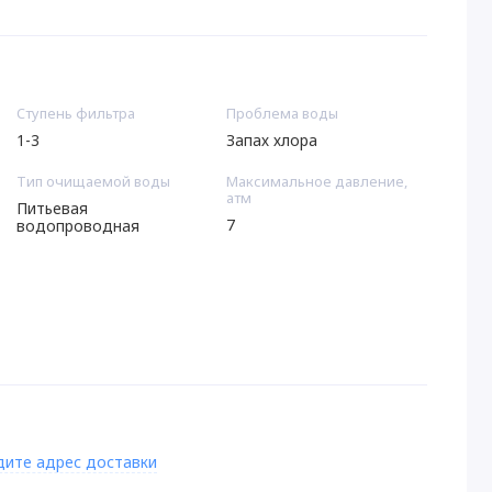
Ступень фильтра
Проблема воды
1-3
Запах хлора
Тип очищаемой воды
Максимальное давление,
атм
Питьевая
7
водопроводная
дите адрес доставки