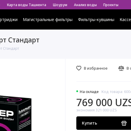
ы
Карта воды Ташкента
Шоурум
Анализ воды
Проекты
ртриджи
Магистральные фильтры
Фильтры-кувшины
Касс
рт Стандарт
т Стандарт
В избранное
В 
На складе
Код товара: 600
769 000 UZ
экономия 321 000 UZS
Купить