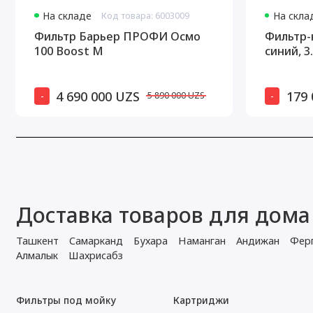
На складе
Код товара: 6003009
На скла
Фильтр Барьер ПРОФИ Осмо
Фильтр-
100 Boost М
синий, 3.
4 690 000 UZS
179 
-
-
5 890 000 UZS
Доставка товаров для дома
Ташкент
Самарканд
Бухара
Наманган
Андижан
Фер
Алмалык
Шахрисабз
Фильтры под мойку
Картриджи