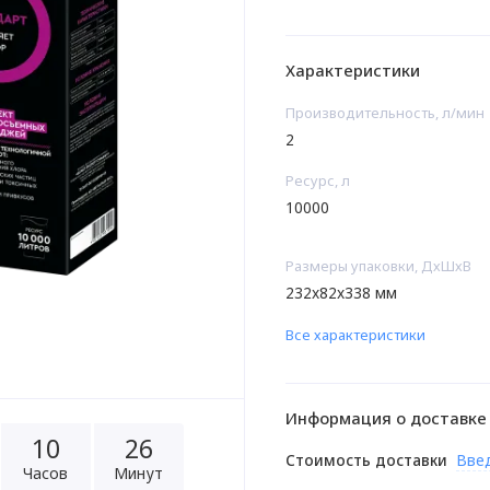
Характеристики
Производительность, л/мин
2
Ресурс, л
10000
Размеры упаковки, ДхШхВ
232x82x338 мм
Все характеристики
Информация о доставке
1
0
2
6
Стоимость доставки
Вве
Часов
Минут