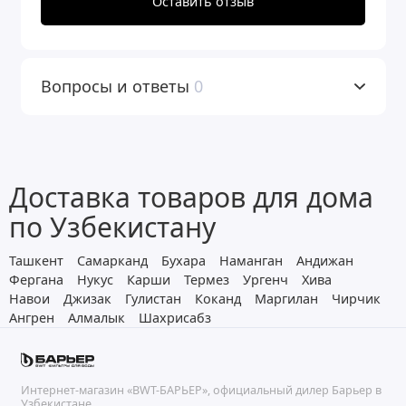
Оставить отзыв
Вопросы и ответы
0
Доставка товаров для дома
по Узбекистану
Ташкент
Самарканд
Бухара
Наманган
Андижан
Фергана
Нукус
Карши
Термез
Ургенч
Хива
Навои
Джизак
Гулистан
Коканд
Маргилан
Чирчик
Ангрен
Алмалык
Шахрисабз
Интернет-магазин «BWT-БАРЬЕР», официальный дилер Барьер в
Узбекистане