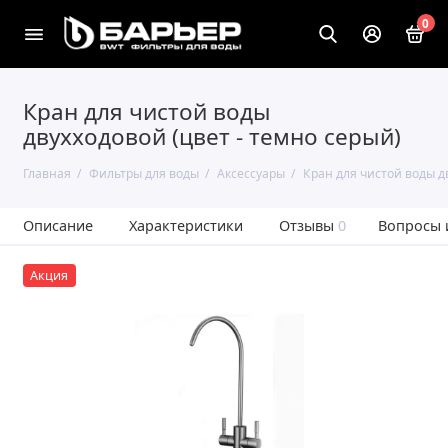
0
Кран для чистой воды
двухходовой (цвет - темно серый)
Главная
Фильтры для воды
Аксессуары
Кран для чистой воды д
Описание
Характеристики
Отзывы
0
Вопросы 
Акция