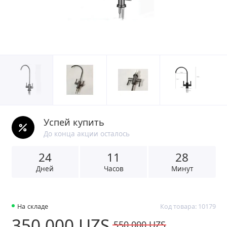
Успей купить
До конца акции осталось
24
1
1
2
8
Дней
Часов
Минут
На складе
Код товара: 10179
350 000 UZS
550 000 UZS