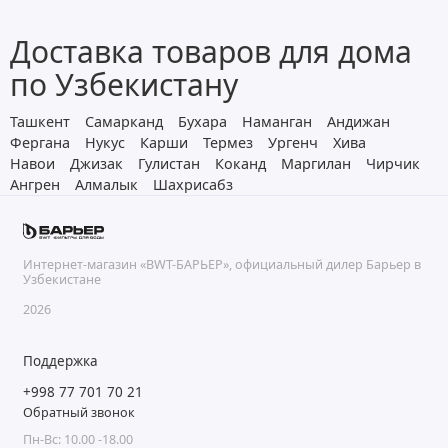
Доставка товаров для дома
по Узбекистану
Ташкент
Самарканд
Бухара
Наманган
Андижан
Фергана
Нукус
Карши
Термез
Ургенч
Хива
Навои
Джизак
Гулистан
Коканд
Маргилан
Чирчик
Ангрен
Алмалык
Шахрисабз
Интернет-магазин «BWT-БАРЬЕР», официальный дилер Барьер в
Узбекистане
2026
Поддержка
+998 77 701 70 21
Обратный звонок
Пн-Вс: 10.00 -18.00