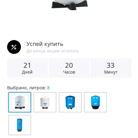
Успей купить
До конца акции осталось
21
2
0
3
3
Дней
Часов
Минут
Выбрано, литров:
8