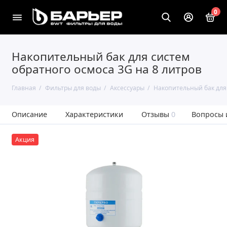
0
Накопительный бак для систем
обратного осмоса 3G на 8 литров
Главная
Фильтры для воды
Аксессуары
Накопительный бак для 
Описание
Характеристики
Отзывы
0
Вопросы 
Акция