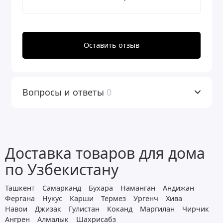
Оставить отзыв
Вопросы и ответы
0
Доставка товаров для дома
по Узбекистану
Ташкент
Самарканд
Бухара
Наманган
Андижан
Фергана
Нукус
Карши
Термез
Ургенч
Хива
Навои
Джизак
Гулистан
Коканд
Маргилан
Чирчик
Ангрен
Алмалык
Шахрисабз