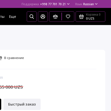
Поддержка
+998 77 701 70 21
Язык
Russian
Корзина
0
еты
Еще
0 UZS
В сравнение
99
65 000 UZS
Быстрый заказ