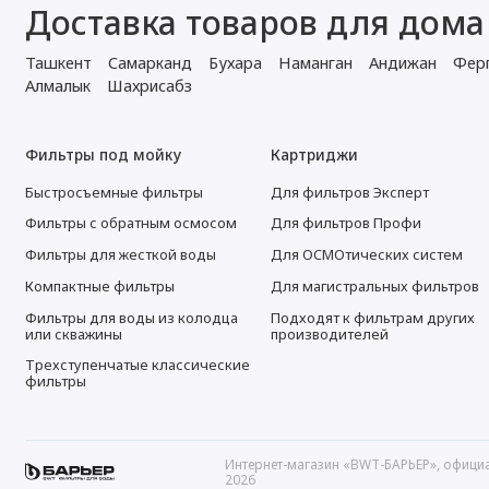
Доставка товаров для дома
Ташкент
Самарканд
Бухара
Наманган
Андижан
Фер
Алмалык
Шахрисабз
Фильтры под мойку
Картриджи
Быстросъемные фильтры
Для фильтров Эксперт
Фильтры с обратным осмосом
Для фильтров Профи
Фильтры для жесткой воды
Для ОСМОтических систем
Компактные фильтры
Для магистральных фильтров
Фильтры для воды из колодца
Подходят к фильтрам других
или скважины
производителей
Трехступенчатые классические
фильтры
Интернет-магазин «BWT-БАРЬЕР», официа
2026