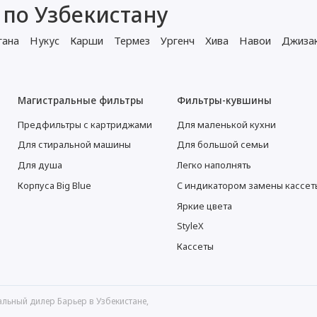
 по Узбекистану
гана
Нукус
Карши
Термез
Ургенч
Хива
Навои
Джиза
Магистральные фильтры
Фильтры-кувшины
Предфильтры с картриджами
Для маленькой кухни
Для стиральной машины
Для большой семьи
Для душа
Легко наполнять
Корпуса Big Blue
С индикатором замены кассет
Яркие цвета
StyleX
Кассеты
льный дилер Барьер в Узбекистане,