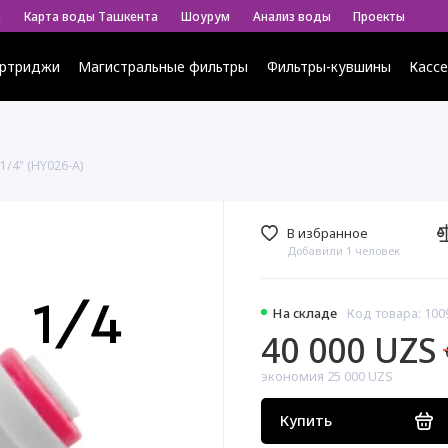
ы
Карта воды Ташкента
Шоурум
Анализ воды
Проекты
ртриджи
Магистральные фильтры
Фильтры-кувшины
Касс
1/4" (HY026-A)
В избранное
Добавили 1 человек
На складе
Код товара: 100
40 000 UZS
экономия 25 000 UZS
Купить