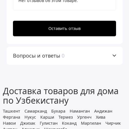
Нет отзывов об этом товаре.
Оставить отзыв
Вопросы и ответы
0
Доставка товаров для дома
по Узбекистану
Ташкент
Самарканд
Бухара
Наманган
Андижан
Фергана
Нукус
Карши
Термез
Ургенч
Хива
Навои
Джизак
Гулистан
Коканд
Маргилан
Чирчик