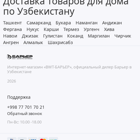
Доставка товаров для дома
по Узбекистану
Ташкент
Самарканд
Бухара
Наманган
Андижан
Фергана
Нукус
Карши
Термез
Ургенч
Хива
Навои
Джизак
Гулистан
Коканд
Маргилан
Чирчик
Ангрен
Алмалык
Шахрисабз
Интернет-магазин «BWT-БАРЬЕР», официальный дилер Барьер в
Узбекистане
2026
Поддержка
+998 77 701 70 21
Обратный звонок
Пн-Вс: 10.00 -18.00