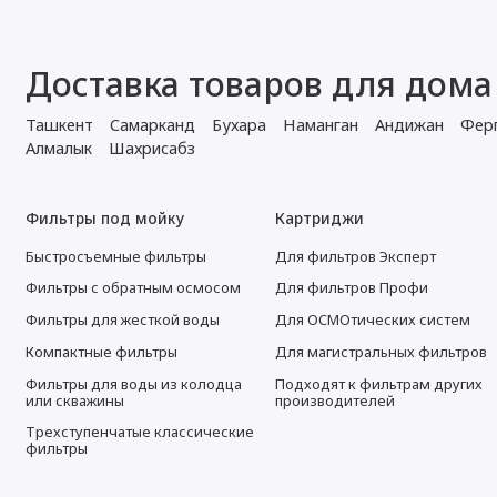
Доставка товаров для дома
Ташкент
Самарканд
Бухара
Наманган
Андижан
Фер
Алмалык
Шахрисабз
Фильтры под мойку
Картриджи
Быстросъемные фильтры
Для фильтров Эксперт
Фильтры с обратным осмосом
Для фильтров Профи
Фильтры для жесткой воды
Для ОСМОтических систем
Компактные фильтры
Для магистральных фильтров
Фильтры для воды из колодца
Подходят к фильтрам других
или скважины
производителей
Трехступенчатые классические
фильтры