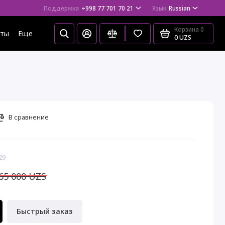
Поддержка
+998 77 701 70 21
Язык
Russian
Корзина
0
еты
Еще
0 UZS
В сравнение
29
65 000 UZS
Быстрый заказ