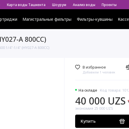
ы
Карта воды Ташкента
Шоурум
Анализ воды
Проекты
ртриджи
Магистральные фильтры
Фильтры-кувшины
Касс
HY027-A 800CC)
00 1/4"-1/4" (HY027-A 800CC)
В избранное
Добавили 1 человек
На складе
Код товара: 101
40 000 UZS
экономия 25 000 UZS
Купить