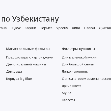
 по Узбекистану
гана
Нукус
Карши
Термез
Ургенч
Хива
Навои
Джиза
Магистральные фильтры
Фильтры-кувшины
Предфильтры с картриджами
Для маленькой кухни
Для стиральной машины
Для большой семьи
Для душа
Легко наполнять
Корпуса Big Blue
С индикатором замены кассет
Яркие цвета
StyleX
Кассеты