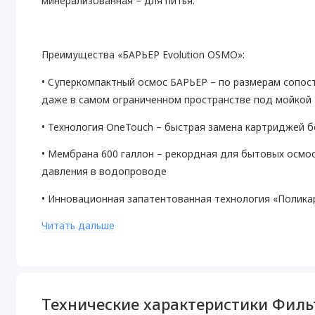
минерализованная – для питья.
Преимущества «БАРЬЕР Evolution OSMO»:
• Суперкомпактный осмос БАРЬЕР – по размерам сопо
даже в самом ограниченном пространстве под мойкой
• Технология OneTouch – быстрая замена картриджей 
• Мембрана 600 галлон – рекордная для бытовых осмос
давления в водопроводе
• Инновационная запатентованная технология «Поликар
сорбционных свойств угля на протяжении всего ресурс
Читать дальше
• Насос нового поколения с низким уровнем шума в ко
• Эффективное соотношение чистой воды и дренажа – 2,
• Уникальный кран на 2 воды в комплекте.
Технические характеристики Филь