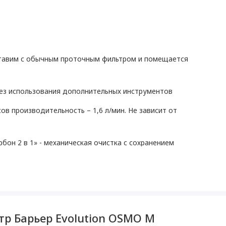
ставим с обычным проточным фильтром и помещается
без использования дополнительных инструментов
ов производительность – 1,6 л/мин. Не зависит от
бон 2 в 1» - механическая очистка с сохранением
а
мплекте
5:1. У классических систем обратного осмоса – 1:4
тр Барьер Evolution OSMO M