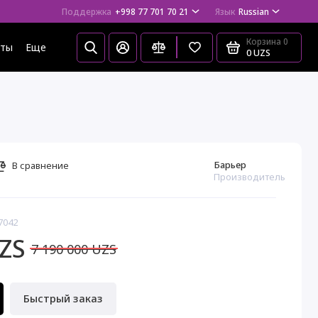
Поддержка
+998 77 701 70 21
Язык
Russian
Корзина
0
еты
Еще
0 UZS
Барьер
В сравнение
Производитель
7042
UZS
7 190 000 UZS
Быстрый заказ