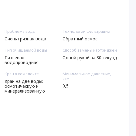
Проблема воды
Технологии фильтрации
Очень грязная вода
Обратный осмос
Тип очищаемой воды
Способ замены картриджей
Питьевая
Одной рукой за 30 секунд
водопроводная
Кран в комплекте
Минимальное давление,
атм
Кран на две воды:
0,5
осмотическую и
минерализованную