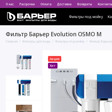
О нас
Рассрочка
Оплата
Доставка
Возвраты
Контакт
Фильтры под мойку
Ка
Фильтр Барьер Evolution OSMO M
Главная
Фильтры для воды
Фильтры под мойку
Фильтр Барьер
Акция
Хит