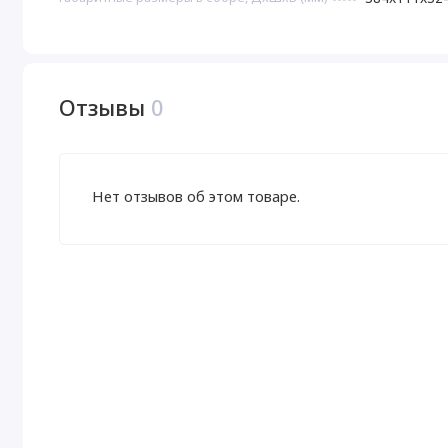
под давлением через проводящие каналы, диаметр кот
позволяет проводить очистку различных солей, хлорид
высокомолекулярных органических соединений, а также
Ресурс: 18 000 литров. Зависит от качества исходной в
Отзывы
0
Рекомендуемая частота замены – один раз в 12–18 мес
Нет отзывов об этом товаре.
3 ступень: Evolution Карбоминерал – Фильтроэлемент 
кальцием и кремнием. Возвращает воду к физиологич
осмосом (обессоливанием).
Ресурс: 1 000 литров. Зависит от качества исходной во
Рекомендуемая частота замены – один раз в 1–3 месяц