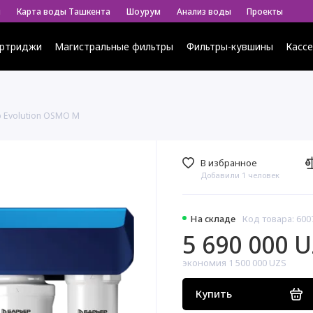
ы
Карта воды Ташкента
Шоурум
Анализ воды
Проекты
ртриджи
Магистральные фильтры
Фильтры-кувшины
Касс
 Evolution OSMO M
В избранное
Добавили 1 человек
На складе
Код товара: 600
5 690 000 
экономия 1 500 000 UZS
Купить