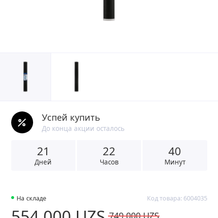
Успей купить
До конца акции осталось
21
2
2
4
0
Дней
Часов
Минут
На складе
Код товара: 6004035
554 000 UZS
749 000 UZS