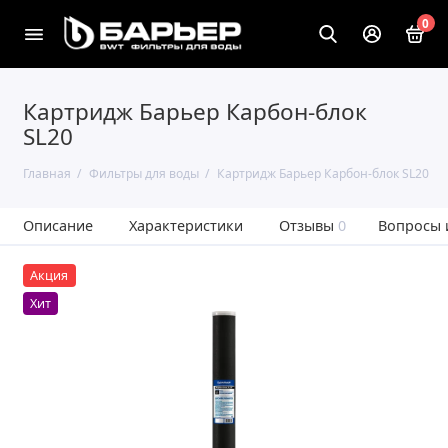
0
Картридж Барьер Карбон-блок
SL20
Главная
Фильтры для воды
Картридж Барьер Карбон-блок SL20
Описание
Характеристики
Отзывы
0
Вопросы 
Акция
Хит