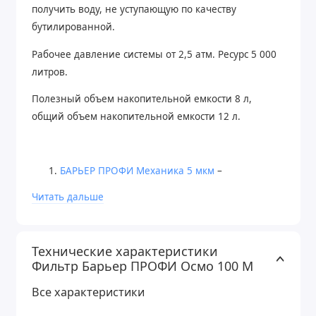
получить воду, не уступающую по качеству
бутилированной.
Рабочее давление системы от 2,5 атм. Ресурс 5 000
литров.
Полезный объем накопительной емкости 8 л,
общий объем накопительной емкости 12 л.
БАРЬЕР ПРОФИ Механика 5 мкм
–
предварительная механическая очистка.
Читать дальше
Удаление ржавчины, песка и других
примесей.
БАРЬЕР ПРОФИ Сорбцион
– защита мембраны
Технические характеристики
от хлора.
Фильтр Барьер ПРОФИ Осмо 100 М
БАРЬЕР ПРОФИ Механика 1 мкм
- финишная
Все характеристики
механическая очистка нерастворимых
мелкодисперсных механических примесей