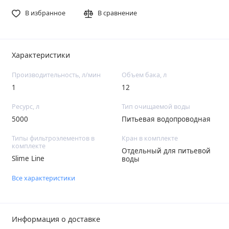
В избранное
В сравнение
Характеристики
Производительность, л/мин
Объем бака, л
1
12
Ресурс, л
Тип очищаемой воды
5000
Питьевая водопроводная
Типы фильтроэлементов в
Кран в комплекте
комплекте
Отдельный для питьевой
Slime Line
воды
Все характеристики
Информация о доставке