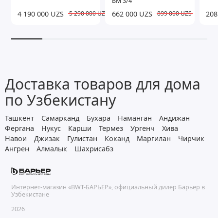
ВМ 3/4"
4 190 000 UZS
662 000 UZS
208
5 290 000 UZS
899 000 UZS
Доставка товаров для дома
по Узбекистану
Ташкент
Самарканд
Бухара
Наманган
Андижан
Фергана
Нукус
Карши
Термез
Ургенч
Хива
Навои
Джизак
Гулистан
Коканд
Маргилан
Чирчик
Ангрен
Алмалык
Шахрисабз
Интернет-магазин «BWT-БАРЬЕР», официальный дилер Барьер в
Узбекистане
2026