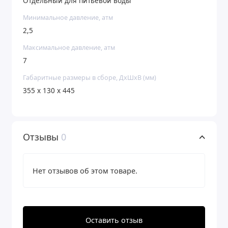
Отдельный для питьевой воды
Один обратноосмотический фильтр БАРЬЕР за год
Минимальное давление, атм
помогает уберечь планету от нескольких сотен
2,5
килограмм пластика.
Максимальное давление, атм
7
Габаритные размеры в сборе, ДхШхВ (мм)
355 х 130 х 445
Отзывы
0
Нет отзывов об этом товаре.
Оставить отзыв