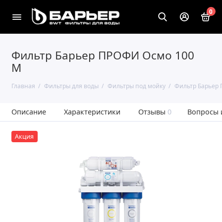
0
Фильтр Барьер ПРОФИ Осмо 100
М
Главная
Фильтры для воды
Фильтры под мойку
Фильтр Барьер
Описание
Характеристики
Отзывы
0
Вопросы 
Акция