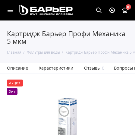
0
Картридж Барьер Профи Механика
5 мкм
Главная
Фильтры для воды
Картридж Барьер Профи Механика 5 
Описание
Характеристики
Отзывы
0
Вопросы 
Акция
Хит