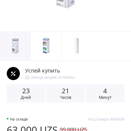
Успей купить
До конца акции осталось
23
2
1
4
Дней
Часов
Минут
На складе
Код товара: 6004038
63 000 UZS
99 000 UZS