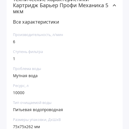
Картридж Барьер Профи Механика 5
мкм
Все характеристики
Производительность, л/мин
6
Ступень фильтра
1
Проблема воды
Мутная вода
Ресурс, л
10000
Тип очищаемой воды
Питьевая водопроводная
Размеры упаковки, ДхШхВ
75x75x262 мм