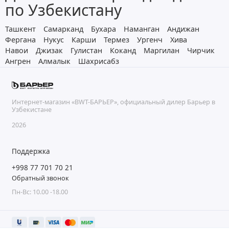
по Узбекистану
Ташкент
Самарканд
Бухара
Наманган
Андижан
Фергана
Нукус
Карши
Термез
Ургенч
Хива
Навои
Джизак
Гулистан
Коканд
Маргилан
Чирчик
Ангрен
Алмалык
Шахрисабз
Интернет-магазин «BWT-БАРЬЕР», официальный дилер Барьер в
Узбекистане
2026
Поддержка
+998 77 701 70 21
Обратный звонок
Пн-Вс: 10.00 -18.00