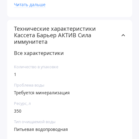
Одна кассета БАРЬЕР способна заменить несколько
Читать дальше
сотен пластиковых бутылок.
Технические характеристики
Любая кассета БАРЬЕР подходит ко всем фильтрам-
Кассета Барьер АКТИВ Сила
кувшинам БАРЬЕР
иммунитета
Все характеристики
Количество в упаковке
1
Проблема воды
Требуется минерализация
Ресурс, л
350
Тип очищаемой воды
Питьевая водопроводная