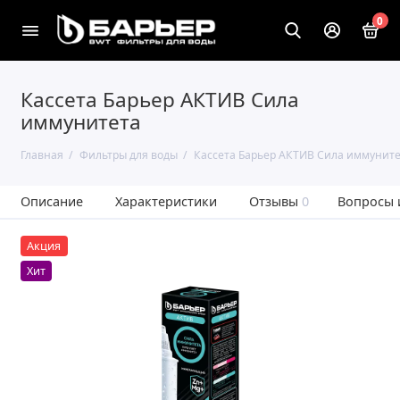
0
Кассета Барьер АКТИВ Сила
иммунитета
Главная
Фильтры для воды
Кассета Барьер АКТИВ Сила иммуните
Описание
Характеристики
Отзывы
0
Вопросы 
Акция
Хит