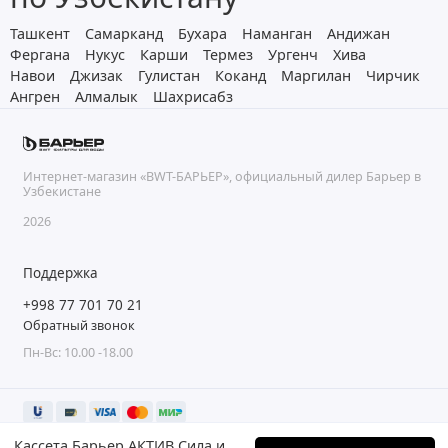
Ташкент
Самарканд
Бухара
Наманган
Андижан
Фергана
Нукус
Карши
Термез
Ургенч
Хива
Навои
Джизак
Гулистан
Коканд
Маргилан
Чирчик
Ангрен
Алмалык
Шахрисабз
Интернет-магазин «BWT-БАРЬЕР», официальный дилер Барьер в
Узбекистане
2026
Поддержка
+998 77 701 70 21
Обратный звонок
Пн-Вс: 10.00 -18.00
Кассета Барьер АКТИВ Сила иммунитета