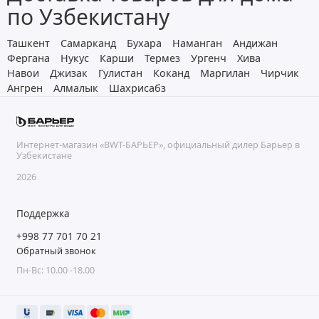
по Узбекистану
Ташкент
Самарканд
Бухара
Наманган
Андижан
Фергана
Нукус
Карши
Термез
Ургенч
Хива
Навои
Джизак
Гулистан
Коканд
Маргилан
Чирчик
Ангрен
Алмалык
Шахрисабз
Интернет-магазин «BWT-БАРЬЕР», официальный дилер Барьер в
Узбекистане
2026
Поддержка
+998 77 701 70 21
Обратный звонок
Пн-Вс: 10.00 -18.00