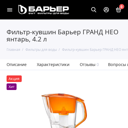
0
Фильтр-кувшин Барьер ГРАНД НЕО
янтарь, 4.2 л
Главная
Фильтры для воды
Фильтр-кувшин Барьер ГРАНД НЕО янта
Описание
Характеристики
Отзывы
0
Вопросы 
Акция
Хит