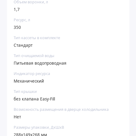
Объем воронки, л
1,7
Ресурс, л
350
Тип кассеты в комплекте
Стандарт
Тип очищаемой воды
Питьевая водопроводная
Индикатор ресурса
Механический
Тип крышки
без клапана Easy-Fill
Возможность размещения в дверце холодильника
Нет
Размеры упаковки, ДхШхВ
288x149x268 мм