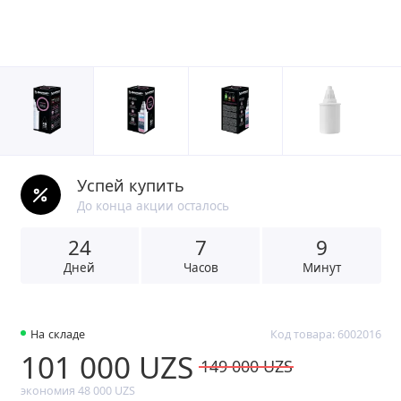
Успей купить
До конца акции осталось
24
7
9
Дней
Часов
Минут
На складе
Код товара: 6002016
101 000 UZS
149 000 UZS
экономия 48 000 UZS