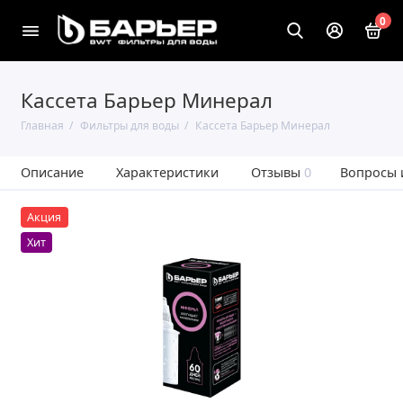
0
Кассета Барьер Минерал
Главная
Фильтры для воды
Кассета Барьер Минерал
Описание
Характеристики
Отзывы
0
Вопросы 
Акция
Хит