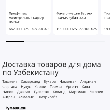
Предфильтр
Фильтр-кувшин Барьер
Фил
магистральный Барьер
НОРМА рубин, 3.6 л
ТВИ
ВМ 3/4"
662 000 UZS
199 000 UZS
189
899 000 UZS
279 000 UZS
Доставка товаров для дома
по Узбекистану
Ташкент
Самарканд
Бухара
Наманган
Андижан
Фергана
Нукус
Карши
Термез
Ургенч
Хива
Навои
Джизак
Гулистан
Коканд
Маргилан
Чирчик
Ангрен
Алмалык
Шахрисабз