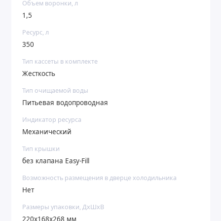
Объем воронки, л
1,5
Ресурс, л
350
Тип кассеты в комплекте
Жесткость
Тип очищаемой воды
Питьевая водопроводная
Индикатор ресурса
Механический
Тип крышки
без клапана Easy-Fill
Возможность размещения в дверце холодильника
Нет
Размеры упаковки, ДхШхВ
220x168x268 мм