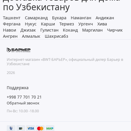
по Узбекистану
Ташкент
Самарканд
Бухара
Наманган
Андижан
Фергана
Нукус
Карши
Термез
Ургенч
Хива
Навои
Джизак
Гулистан
Коканд
Маргилан
Чирчик
Ангрен
Алмалык
Шахрисабз
Интернет-магазин «BWT-БАРЬЕР», официальный дилер Барьер в
Узбекистане
2026
Поддержка
+998 77 701 70 21
Обратный звонок
Пн-Вс: 10.00 -18.00