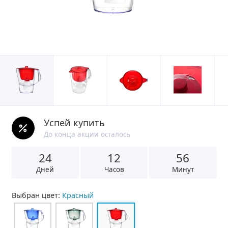
Успей купить
До конца акции осталось
24
1
2
5
6
Дней
Часов
Минут
Выбран цвет:
Красный