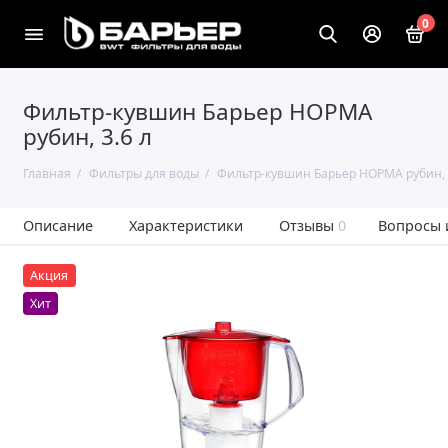
0
Фильтр-кувшин Барьер НОРМА
рубин, 3.6 л
Главная
Фильтры для воды
Фильтр-кувшин Барьер НОРМА рубин, 
Описание
Характеристики
Отзывы
0
Вопросы 
Акция
Хит