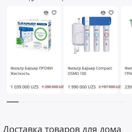
Фильтр Барьер ПРОФИ
Фильтр Барьер Compact
Фил
Жесткость
OSMO 100
ГРА
1 039 000 UZS
1 990 000 UZS
239
1 390 000 UZS
2 197 000 UZS
Доставка товаров для дома