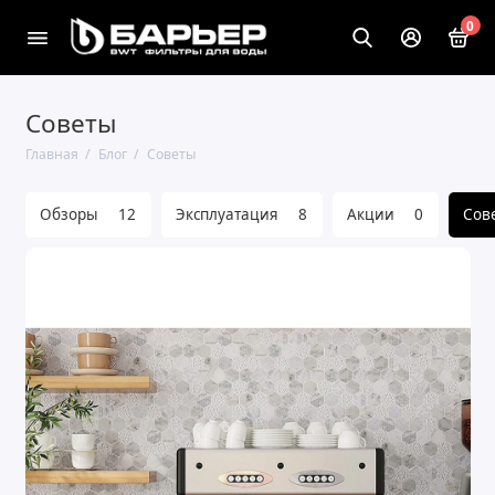
0
Советы
Главная
Блог
Советы
Обзоры
12
Эксплуатация
8
Акции
0
Сов