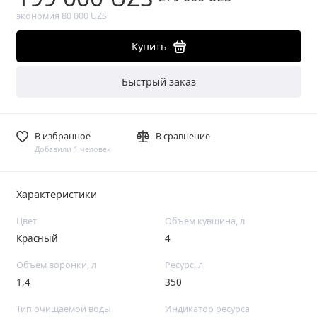
экономия 80 000 UZS
Купить
Быстрый заказ
В избранное
В сравнение
Добавили 1 человек
Характеристики
Цвет
Объем кувшина, л
Красный
4
Объем воронки, л
Ресурс, л
1,4
350
Тип очищаемой воды
Индикатор ресурса