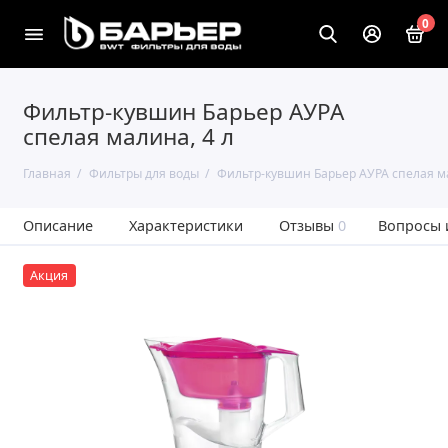
0
Фильтр-кувшин Барьер АУРА
спелая малина, 4 л
Главная
Фильтры для воды
Фильтр-кувшин Барьер АУРА спелая ма
Описание
Характеристики
Отзывы
0
Вопросы 
Акция