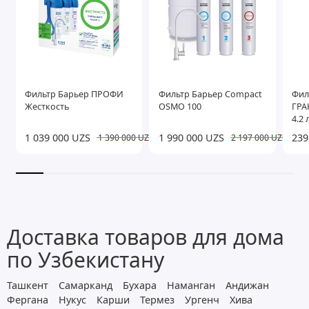
Фильтр Барьер ПРОФИ
Фильтр Барьер Compact
Фил
Жесткость
OSMO 100
ГРА
4.2 
1 039 000 UZS
1 990 000 UZS
239
1 390 000 UZS
2 197 000 UZS
Доставка товаров для дома
по Узбекистану
Ташкент
Самарканд
Бухара
Наманган
Андижан
Фергана
Нукус
Карши
Термез
Ургенч
Хива