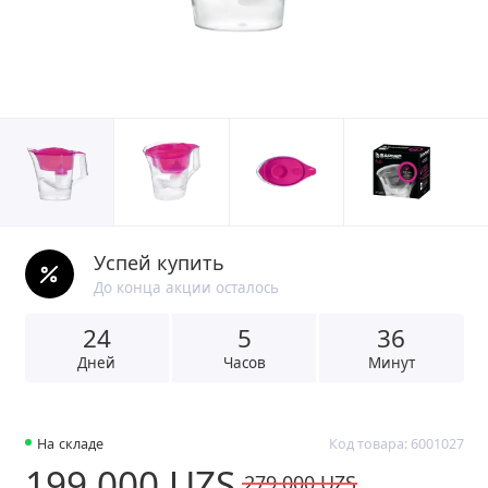
Успей купить
До конца акции осталось
24
5
3
6
Дней
Часов
Минут
На складе
Код товара: 6001027
199 000 UZS
279 000 UZS