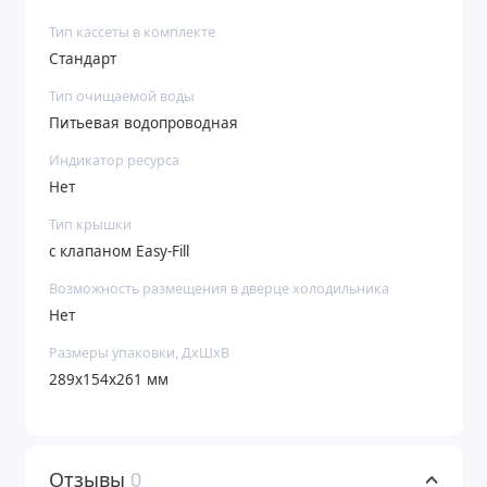
Тип кассеты в комплекте
Стандарт
Тип очищаемой воды
Питьевая водопроводная
Индикатор ресурса
Нет
Тип крышки
с клапаном Easy-Fill
Возможность размещения в дверце холодильника
Нет
Размеры упаковки, ДхШхВ
289x154x261 мм
Отзывы
0