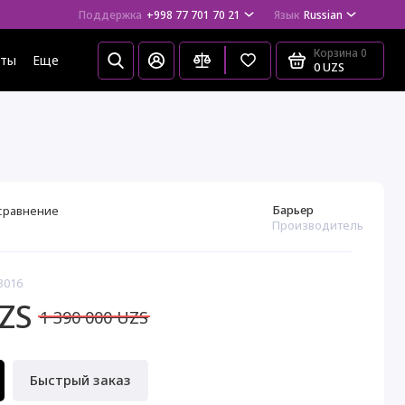
Поддержка
+998 77 701 70 21
Язык
Russian
Корзина
0
еты
Еще
0 UZS
Барьер
сравнение
Производитель
3016
UZS
1 390 000 UZS
Быстрый заказ