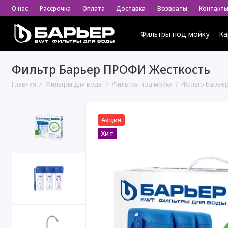
О нас
Рассрочка
Оплата
Доставка
Возвраты
Контакт
Фильтры под мойку
Ка
Фильтр Барьер ПРОФИ Жесткость
Главная
Фильтры для воды
Фильтры под мойку
Фильтр Барье
Акция
Хит