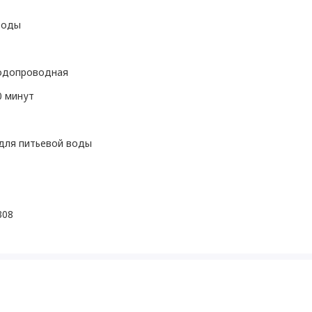
воды
одопроводная
0 минут
для питьевой воды
308