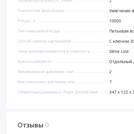
Производительность, л/мин
2
Технологии фильтрации
Умягчение 
Ресурс, л
10000
Тип очищаемой воды
Питьевая в
Способ замены картриджей
С ключом 3
Типы фильтроэлементов в комплекте
Slime Line
Кран в комплекте
Отдельный 
Минимальное давление, атм
2
Максимальное давление, атм
7
Габаритные размеры в сборе, ДхШхВ (мм)
347 х 122 х 
Отзывы
0