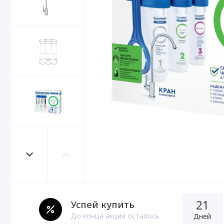
21
Успей купить
До конца акции осталось
Дней