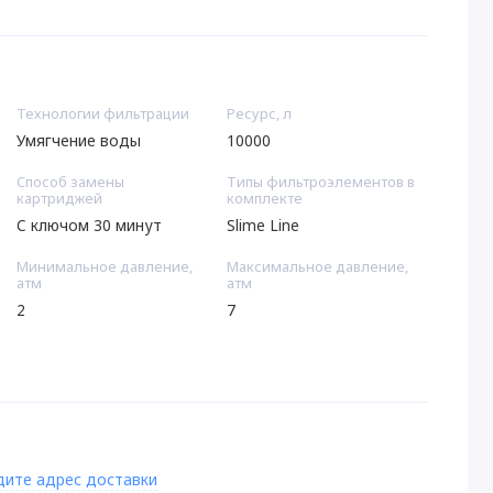
Технологии фильтрации
Ресурс, л
Умягчение воды
10000
Способ замены
Типы фильтроэлементов в
картриджей
комплекте
С ключом 30 минут
Slime Line
Минимальное давление,
Максимальное давление,
атм
атм
2
7
дите адрес доставки