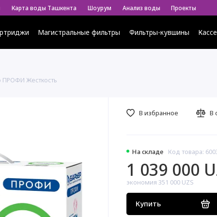
ы
Карта воды Ташкента
Шоурум
Анализ воды
Проекты
ртриджи
Магистральные фильтры
Фильтры-кувшины
Касс
р ПРОФИ Жесткость
В избранное
В 
На складе
Код товара: 600
1 039 000 
экономия 351 000 UZS
Купить