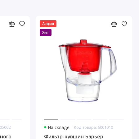
Акция
Хит
005002
На складе
Код товара: 6001010
ьного
Фильтр-кувшин Барьер