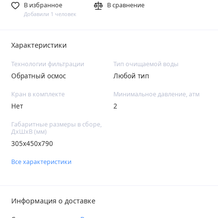
В избранное
В сравнение
Добавили 1 человек
Характеристики
Технологии фильтрации
Тип очищаемой воды
Обратный осмос
Любой тип
Кран в комплекте
Минимальное давление, атм
Нет
2
Габаритные размеры в сборе,
ДхШхВ (мм)
305х450х790
Все характеристики
Информация о доставке