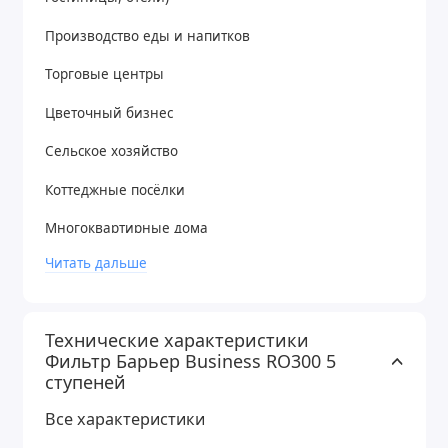
Производство еды и напитков
Торговые центры
Цветочный бизнес
Сельское хозяйство
Коттеджные посёлки
Многоквартирные дома
Читать дальше
Государственные, муниципальные учреждения
(больницы, школы, детские сады)
Пять ступеней очистки:
Технические характеристики
Фильтр Барьер Business RO300 5
1-я ступень: SL”20 фильтр механической очистки (5
ступеней
мкм, предфильтрация)
Все характеристики
2-я ступень: SL”20 угольный фильтр (карбон-блок,