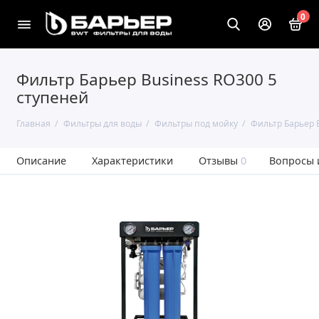
0
Фильтр Барьер Business RO300 5
ступеней
Главная
Фильтры для воды
Фильтры под мойку
Фильтр Барьер 
Описание
Характеристики
Отзывы
0
Вопросы 