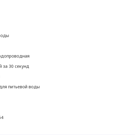
воды
одопроводная
 за 30 секунд
м
для питьевой воды
54