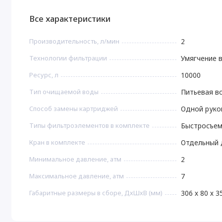
Все характеристики
Производительность, л/мин
2
Технологии фильтрации
Умягчение 
Ресурс, л
10000
Тип очищаемой воды
Питьевая в
Способ замены картриджей
Одной рукой
Типы фильтроэлементов в комплекте
Быстросъе
Кран в комплекте
Отдельный 
Минимальное давление, атм
2
Максимальное давление, атм
7
Габаритные размеры в сборе, ДхШхВ (мм)
306 х 80 х 3