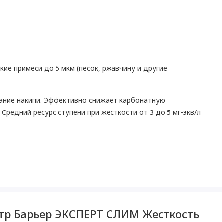
кие примеси до 5 мкм (песок, ржавчину и другие
ание накипи. Эффективно снижает карбонатную
 Средний ресурс ступени при жесткости от 3 до 5 мг-экв/л
кондиционирование, устранение неприятных привкусов и
ки БАРЬЕР Эксперт и БАРЬЕР Актив.
ьтр Барьер ЭКСПЕРТ СЛИМ Жесткость
чь планету от полтонны пластика.