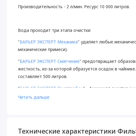
Производительность - 2 л/мин. Ресурс 10 000 литров.
Вода проходит три этапа очистки:
"
БАРЬЕР ЭКСПЕРТ Механика
" удаляет любые механичес
механические примеси).
"
БАРЬЕР ЭКСПЕРТ Смягчение
" предотвращает образов
жесткость, из-за которой образуется осадок в чайнике.
составляет 500 литров.
"
БАРЬЕР ЭКСПЕРТ ПостКарбон
" - финишная очистка и 
остаточного хлора.
Читать дальше
ЭКСПЕРТ СЛИМ совместим со всеми картриджами линей
Технические характеристики Фил
Один проточный фильтр БАРЬЕР за год помогает убере