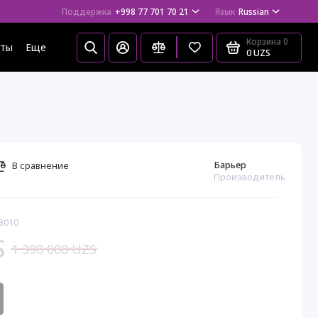
Поддержка
+998 77 701 70 21
Язык
Russian
Корзина
0
еты
Еще
0 UZS
Барьер
В сравнение
Производитель
3010
S
1 390 000 UZS