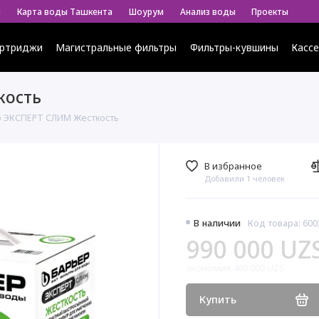
ы
Карта воды Ташкента
Шоурум
Анализ воды
Проекты
ртриджи
Магистральные фильтры
Фильтры-кувшины
Касс
кость
р ЭКСПЕРТ СЛИМ Жесткость
В избранное
Добавили 1 человек
В наличии
Код товара: 600
990 000 UZ
экономия 400 000 UZS
Купить