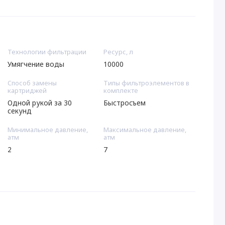
Технологии фильтрации
Ресурс, л
Умягчение воды
10000
Способ замены
Типы фильтроэлементов в
картриджей
комплекте
Одной рукой за 30
Быстросъем
секунд
Минимальное давление,
Максимальное давление,
атм
атм
2
7