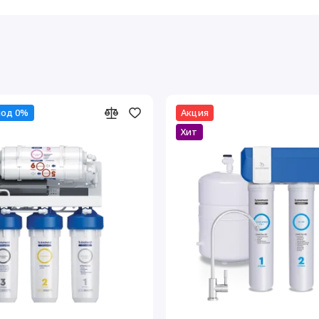
под 0%
Акция
Хит