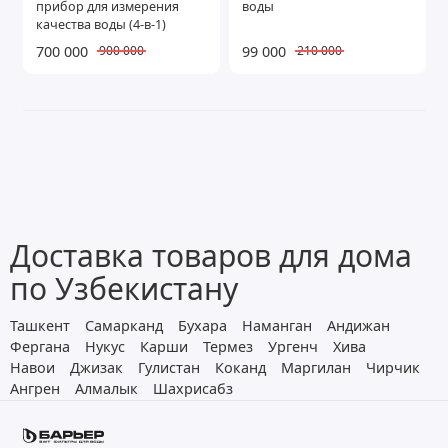
прибор для измерения
воды
Показать все
качества воды (4-в-1)
700 000
99 000
900 000
210 000
Доставка товаров для дома
по Узбекистану
Ташкент
Самарканд
Бухара
Наманган
Андижан
Фергана
Нукус
Карши
Термез
Ургенч
Хива
Навои
Джизак
Гулистан
Коканд
Маргилан
Чирчик
Ангрен
Алмалык
Шахрисабз