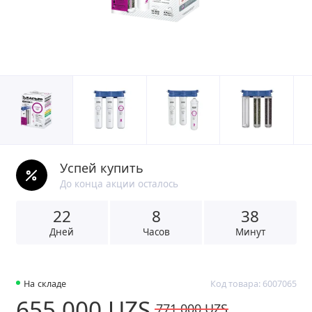
Успей купить
До конца акции осталось
22
8
3
8
Дней
Часов
Минут
На складе
Код товара: 6007065
655 000 UZS
771 000 UZS