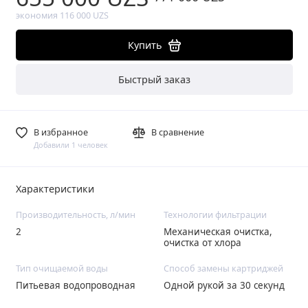
экономия 116 000 UZS
Купить
Быстрый заказ
В избранное
В сравнение
Добавили 1 человек
Характеристики
Производительность, л/мин
Технологии фильтрации
2
Механическая очистка,
очистка от хлора
Тип очищаемой воды
Способ замены картриджей
Питьевая водопроводная
Одной рукой за 30 секунд