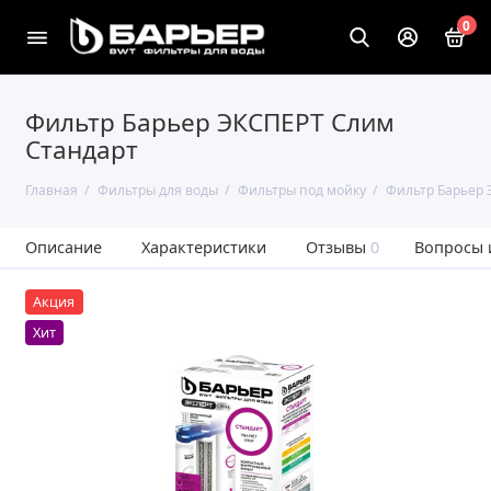
0
Фильтр Барьер ЭКСПЕРТ Слим
Стандарт
Главная
Фильтры для воды
Фильтры под мойку
Фильтр Барьер 
Описание
Характеристики
Отзывы
0
Вопросы 
Акция
Хит