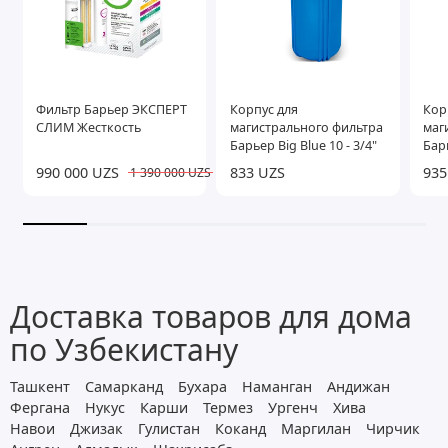
Фильтр Барьер ЭКСПЕРТ
Корпус для
Кор
СЛИМ Жесткость
магистрального фильтра
маг
Барьер Big Blue 10 - 3/4"
Барь
990 000 UZS
833 UZS
935
1 390 000 UZS
Доставка товаров для дома
по Узбекистану
Ташкент
Самарканд
Бухара
Наманган
Андижан
Фергана
Нукус
Карши
Термез
Ургенч
Хива
Навои
Джизак
Гулистан
Коканд
Маргилан
Чирчик