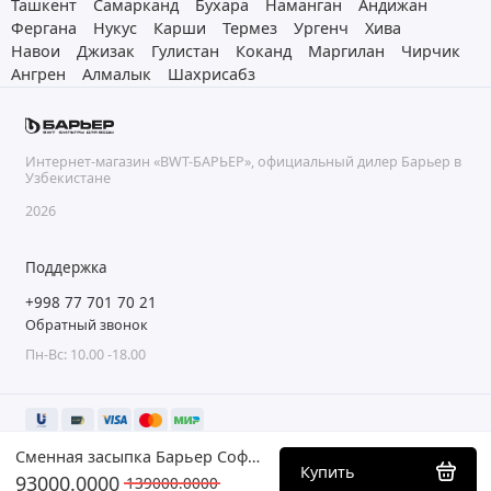
Ташкент
Самарканд
Бухара
Наманган
Андижан
Фергана
Нукус
Карши
Термез
Ургенч
Хива
Навои
Джизак
Гулистан
Коканд
Маргилан
Чирчик
Ангрен
Алмалык
Шахрисабз
Интернет-магазин «BWT-БАРЬЕР», официальный дилер Барьер в
Узбекистане
2026
Поддержка
+998 77 701 70 21
Обратный звонок
Пн-Вс: 10.00 -18.00
Сменная засыпка Барьер СофтЛайн
Купить
93000.0000
139000.0000