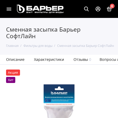
0
Сменная засыпка Барьер
СофтЛайн
Главная
Фильтры для воды
Сменная засыпка Барьер СофтЛайн
Описание
Характеристики
Отзывы
0
Вопросы 
Акция
Хит