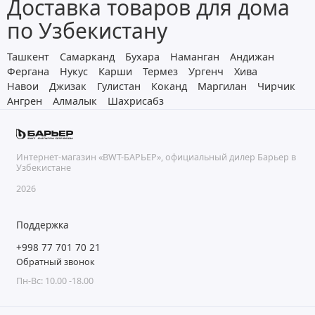
Доставка товаров для дома
по Узбекистану
Ташкент
Самарканд
Бухара
Наманган
Андижан
Фергана
Нукус
Карши
Термез
Ургенч
Хива
Навои
Джизак
Гулистан
Коканд
Маргилан
Чирчик
Ангрен
Алмалык
Шахрисабз
Интернет-магазин «BWT-БАРЬЕР», официальный дилер Барьер в
Узбекистане
2026
Поддержка
+998 77 701 70 21
Обратный звонок
Пн-Вс: 10.00 -18.00