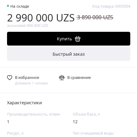
На складе
Код товара: 6003004
2 990 000 UZS
3 890 000 UZS
экономия 900 000 UZS
Купить
Быстрый заказ
В избранное
В сравнение
Добавили 1 человек
Характеристики
Производительность, л/мин
Объем бака, л
1
12
Ресурс, л
Тип очищаемой воды