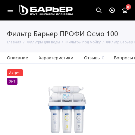
0
Фильтр Барьер ПРОФИ Осмо 100
Главная
Фильтры для воды
Фильтры под мойку
Фильтр Барьер
Описание
Характеристики
Отзывы
0
Вопросы 
Акция
Хит